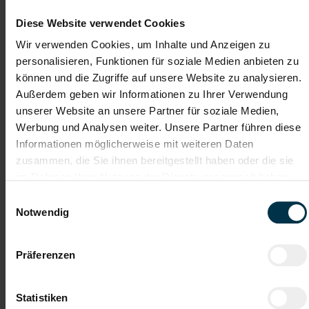
Teilzeit (m/w/d)
Diese Website verwendet Cookies
Villach, Kärnten
Wir verwenden Cookies, um Inhalte und Anzeigen zu
ab EUR 1.209,30
personalisieren, Funktionen für soziale Medien anbieten zu
können und die Zugriffe auf unsere Website zu analysieren.
Teilzeit
Außerdem geben wir Informationen zu Ihrer Verwendung
Keine Schichtarbeit
unserer Website an unsere Partner für soziale Medien,
Werbung und Analysen weiter. Unsere Partner führen diese
Transport / Logistik
Informationen möglicherweise mit weiteren Daten
ab sofort
zusammen, die Sie ihnen bereitgestellt haben oder die sie
im Rahmen Ihrer Nutzung der Dienste gesammelt haben.
Deine Aufgaben
Einwilligungsauswahl
Notwendig
Containerwagen am Standort Villach aus den LKW rollen
Pakete und Behälter mit Briefsendungen auf das Förderband
legen
Präferenzen
Unterstützung bei der Briefsortierung und
Paketverarbeitung
Durchführung von Hebetätigkeiten mit Paketen bis maximal
Statistiken
31,5 kg