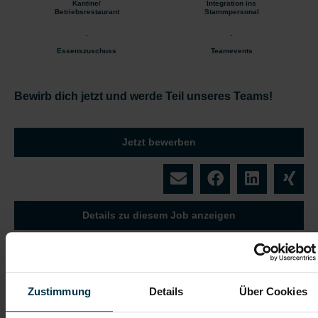
Kantine/
Integration ins
Betriebsrestaurant
Stammpersonal
Essenszuschuss
Teamevents
Bewirb dich jetzt und werde Teil unseres Teams!
Jetzt bewerben
Details zu diesem Job anzeigen
Zustimmung
Details
Über Cookies
Helfer:in Logistikzentrum Villach