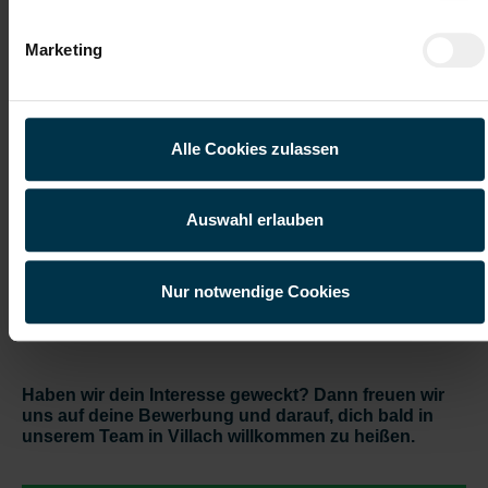
Mitarbeit bei der maschinellen Verarbeitung von
Briefsendungen
Marketing
Gute Erreichbarkeit
Gratis Parkplatz
Alle Cookies zulassen
Teilzeitarbeitsplatz
Wertschätzender
Umgang
Auswahl erlauben
Sicherer Arbeitsplatz
Garantierte
Lohn-/Gehalts-
Auszahlung
Nur notwendige Cookies
Teamorientierte Unternehmenskultur
Haben wir dein Interesse geweckt? Dann freuen wir
uns auf deine Bewerbung und darauf, dich bald in
unserem Team in Villach willkommen zu heißen.