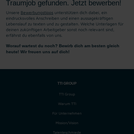
Traumjob gefunden. Jetzt bewerben!
Unsere
Bewerbungstipps
unterstützen dich dabei, ein
eindrucksvolles Anschreiben und einen aussagekräftigen
Lebenslauf zu texten und zu gestalten. Welche Unterlagen für
deinen zukünftigen Arbeitgeber sonst noch relevant sind,
erfährst du ebenfalls von uns.
Worauf wartest du noch? Bewirb dich am besten gleich
heute! Wir freuen uns auf dich!
TTI GROUP
TTI Group
Warum TTI
Für Unternehmen
Mission/Vision
Talenteschmiede