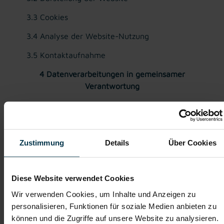
3.3 Cookies
3.4 Analyse der Website-Nutzung
3.5 Kontaktaufnahme
4 Datenverarbeitungen in gemeinsamer
Verantwortung
4.1 Ausübung von Betroffenenrechte
4.2 Bewerbungen
4.3 Persönliches Benutzerprofil (Benutzerkonto)
Zustimmung
Details
Über Cookies
5 Datensicherheitsmaßnahmen
Diese Website verwendet Cookies
Wir verwenden Cookies, um Inhalte und Anzeigen zu
personalisieren, Funktionen für soziale Medien anbieten zu
können und die Zugriffe auf unsere Website zu analysieren.
1 Ihre Betroffenenrechte