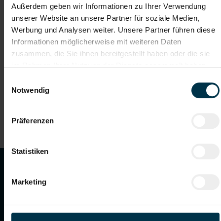
Außerdem geben wir Informationen zu Ihrer Verwendung
unserer Website an unsere Partner für soziale Medien,
2 Anlaufstelle für Betroffene
Werbung und Analysen weiter. Unsere Partner führen diese
Informationen möglicherweise mit weiteren Daten
3 Datenverarbeitungen in alleiniger Verantwortung
zusammen, die Sie ihnen bereitgestellt haben oder die sie
im Rahmen Ihrer Nutzung der Dienste gesammelt haben.
Einwilligungsauswahl
4 Datenverarbeitungen in gemeinsamer
Notwendig
Verantwortung
5 Datensicherheitsmaßnahmen
Präferenzen
Statistiken
TTI GROUP
Marketing
TTI Group
Warum TTI
Für Unternehmen