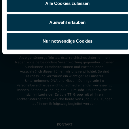
Alle Cookies zulassen
Mission/Vision
Talenteschmiede
Auswahl erlauben
Job suchen
Nur notwendige Cookies
ÜBER UNS
Als eigentümergeführtes, österreichisches Unternehmen
tragen wir eine besondere Verantwortung gegenüber unseren
Kund:innen, Mitarbeiter:innen und Partner:innen.
Ausschließlich diesen fühlen wir uns verpflichtet. So sind
Fairness und Vertrauen ein wichtiger Teil unserer
Unternehmens-DNA und
Mission
. Denn gerade im
Personalbereich ist es wichtig, sich aufeinander verlassen zu
können. Seit der Gründung der TTI im Jahr 1989 entwickelte
sich im Laufe der Zeit die TTI Group mit all ihren
Tochterunternehmen, welche heute von rund 3.250 Kunden
auf ihrem Erfolgsweg begleitet werden.
KONTAKT