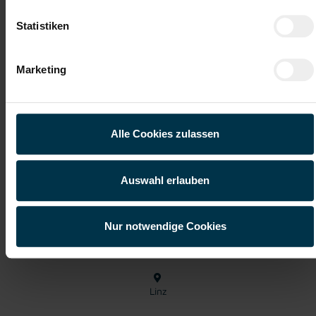
Soziale Absicherung durch
Tolle Aus- und
TTI-Betriebsrat und
Weiterbildungsangebote
Statistiken
Fairnessabkommen
sowie Aufstiegsmöglichkeiten
Marketing
Weitere interessante Jobmöglichkeiten
Elektrotechniker Mess- und Zählerwesen in Linz Vollzeit
Alle Cookies zulassen
(m/w/d)
Auswahl erlauben
ab EUR 3.652,48
Nur notwendige Cookies
Vollzeit
Linz