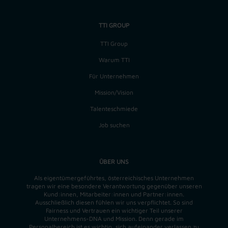
TTI GROUP
TTI Group
Warum TTI
Für Unternehmen
Mission/Vision
Talenteschmiede
Job suchen
ÜBER UNS
Als eigentümergeführtes, österreichisches Unternehmen
tragen wir eine besondere Verantwortung gegenüber unseren
Kund:innen, Mitarbeiter:innen und Partner:innen.
Ausschließlich diesen fühlen wir uns verpflichtet. So sind
Fairness und Vertrauen ein wichtiger Teil unserer
Unternehmens-DNA und
Mission
. Denn gerade im
Personalbereich ist es wichtig, sich aufeinander verlassen zu