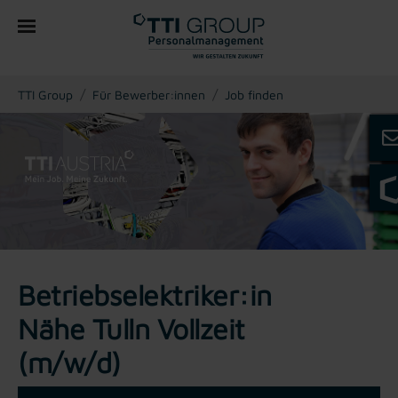
You are here:
TTI Group
Für Bewerber:innen
Job finden
Betriebselektriker:in
Nähe Tulln Vollzeit
(m/w/d)