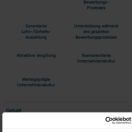
Bewerbungs-
Prozesses
Garantierte
Unterstützung während
Lohn-/Gehalts-
des gesamten
Auszahlung
Bewerbungsprozesses
Attraktive Vergütung
Teamorientierte
Unternehmenskultur
Wertegeprägte
Unternehmenskultur
Gehalt
Kollektivvertraglicher Mindestlohn EUR 3.605,53 brutto pro
Monat (zzgl. Zulagen). Überzahlung auf Grund von Qualifikation
und Berufserfahrung möglich.