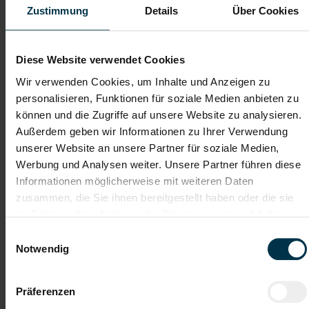
Zustimmung
Details
Über Cookies
TTI AUSTRIA
Hinter jedem Erfolg steckt ein Talent.
Diese Website verwendet Cookies
Wir verstehen, dass es schwierig sein kann, den perfekten Job
Wir verwenden Cookies, um Inhalte und Anzeigen zu
zu finden, aber genau das ist unser Ziel: Einen Arbeitsplatz zu
personalisieren, Funktionen für soziale Medien anbieten zu
finden, der genau den Vorstellungen, Bedürfnissen und
Wünschen unserer Bewerber*innen entspricht und sie auf ihren
können und die Zugriffe auf unsere Website zu analysieren.
Karriereweg zu begleiten.
Außerdem geben wir Informationen zu Ihrer Verwendung
unserer Website an unsere Partner für soziale Medien,
Mit nur einer Bewerbung bekommt man bei uns Zugang zu
zahlreichen Jobangeboten in verschiedenen Branchen und
Werbung und Analysen weiter. Unsere Partner führen diese
Bereichen. Jetzt bewerben und Traumjob finden! Wir freuen
Informationen möglicherweise mit weiteren Daten
uns auf ein Kennenlernen!
zusammen, die Sie ihnen bereitgestellt haben oder die sie
im Rahmen Ihrer Nutzung der Dienste gesammelt haben.
Einwilligungsauswahl
Karriere-Coaching mit der
Zahlreiche Stellenangebote
Notwendig
besten Jobberatung
in der regionalen Wirtschaft
mit nur 1 Bewerbung
Präferenzen