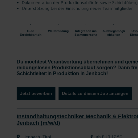
Dokumentation der Produktionsabläufe sowie Schichtüber
Unterstützung bei der Einschulung neuer Teammitglieder
Gute
Weiterbildung
Integration ins
Aufstiegsmögli
Unbe
Erreichbarkeit
Stammpersona
chkeiten
Diens
l
Du möchtest Verantwortung übernehmen und gemei
reibungslosen Produktionsablauf sorgen? Dann fre
Schichtleiter:in Produktion in Jenbach!
Jetzt bewerben
Details zu diesem Job anzeigen
Instandhaltungstechniker Mechanik & Elektrot
Jenbach (m/w/d)
Jenbach, Tirol
ab EUR 17,50