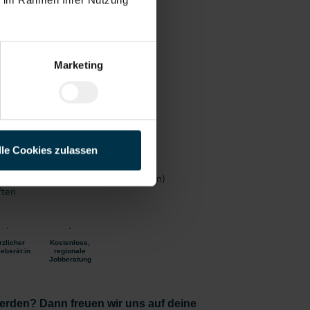
Vollzeit
liches
ab sofort
Marketing
lle Cookies zulassen
ungsarbeiten
apler (bei vorhandenem Staplerschein)
ften
rzlicher
Kostenlose,
iebsrät:in
regionale
Jobberatung
erden? Dann freuen wir uns auf deine