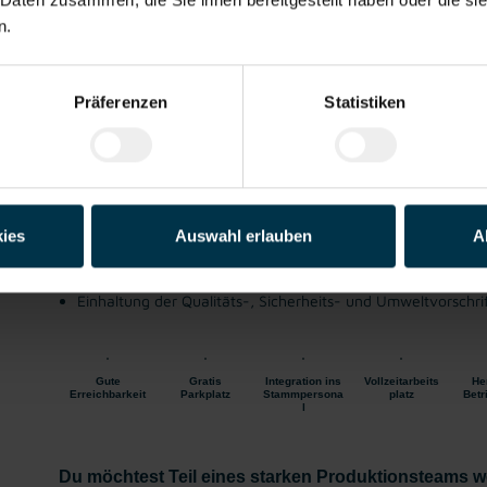
Jenbach, Tirol
ab EUR 14,70
n.
Ab 3-Schicht
Industrie / handwerk
Gewerbe
Präferenzen
Statistiken
Das macht dir Spaß als Pelletierer:in
Bedienung und Überwachung der Pelletieranlage
Sicherstellung eines reibungslosen Produktionsablaufs
Befüllung und Versorgung der Anlagen mit Rohstoffen
ies
Auswahl erlauben
A
Qualitätskontrolle der produzierten Holzpellets
Behebung kleiner Störungen sowie Unterstützung bei Wart
Transport von Materialien und Fertigprodukten mit dem St
Einhaltung der Qualitäts-, Sicherheits- und Umweltvorschri
Gute
Gratis
Integration ins
Vollzeitarbeits
He
Erreichbarkeit
Parkplatz
Stammpersona
platz
Betr
l
Du möchtest Teil eines starken Produktionsteams w