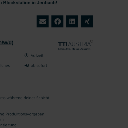
 Blockstation in Jenbach!
m/w/d)
Vollzeit
liches
ab sofort
ams während deiner Schicht
 und Produktionsvorgaben
en
nsleitung