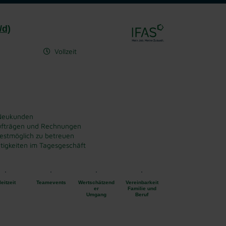
/d)
Vollzeit
 Neukunden
Aufträgen und Rechnungen
stmöglich zu betreuen
ätigkeiten im Tagesgeschäft
eitzeit
Teamevents
Wertschätzend
Vereinbarkeit
er
Familie und
Umgang
Beruf