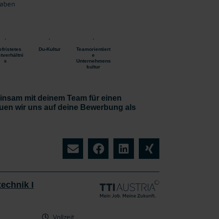
gaben
fristetes
Du-Kultur
Teamorientiert
tverhältni
e
s
Unternehmens
kultur
nsam mit deinem Team für einen
uen wir uns auf deine Bewerbung als
echnik I
Vollzeit