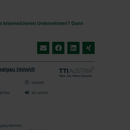
einem krisensicheren Unternehmen? Dann
halgau (m/w/d)
Vollzeit
liches
ab sofort
ungssystemen