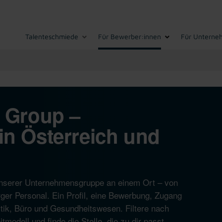
Talenteschmiede
Für Bewerber:innen
Für Unterne
I Group –
in Österreich und
n unserer Unternehmensgruppe an einem Ort – von
ger Personal. Ein Profil, eine Bewerbung, Zugang
istik, Büro und Gesundheitswesen. Filtere nach
modell und finde die Stelle, die zu dir passt.