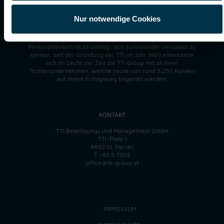
tragen wir eine besondere Verantwortung gegenüber unseren
Kund:innen, Mitarbeiter:innen und Partner:innen.
Nur notwendige Cookies
Ausschließlich diesen fühlen wir uns verpflichtet. So sind
Fairness und Vertrauen ein wichtiger Teil unserer
Unternehmens-DNA und
Mission
. Denn gerade im
Personalbereich ist es wichtig, sich aufeinander verlassen zu
können. Seit der Gründung der TTI im Jahr 1989 entwickelte
sich im Laufe der Zeit die TTI Group mit all ihren
Tochterunternehmen, welche heute von rund 3.250 Kunden
auf ihrem Erfolgsweg begleitet werden.
KONTAKT
TTI Beteiligungs und Management GmbH
TTI-Platz 1
4490 St. Florian
T
+43 5 7505
office@tti-group.at
IMPRESSUM