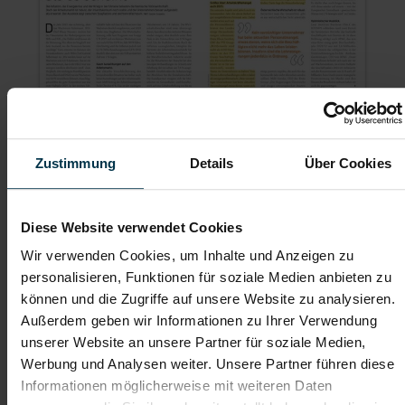
Zustimmung
Details
Über Cookies
Die Lage ist besser, als es
scheint
Diese Website verwendet Cookies
Wir verwenden Cookies, um Inhalte und Anzeigen zu
Die Inflation, die Energiekrise und der Krieg in der Ukraine
personalisieren, Funktionen für soziale Medien anbieten zu
belasten die heimische Volkswirtschaft. Doch der
Arbeitsmarkt ist robust, der Inlandskonsum noch stabil und
können und die Zugriffe auf unsere Website zu analysieren.
die Unternehmen besser aufgestellt als erwartet. Der
Außerdem geben wir Informationen zu Ihrer Verwendung
Ausblick liegt zwischen Stagflation und leichtem
unserer Website an unsere Partner für soziale Medien,
Wachstum.
Werbung und Analysen weiter. Unsere Partner führen diese
Den gesamten Artikel im
KSV Magazin 04/2022
mit einer
Informationen möglicherweise mit weiteren Daten
Stellungnahme von
Klaus Lercher,
CEO der TTI Group