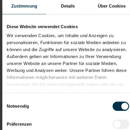
"Als einer der größten
Zustimmung
Details
Über Cookies
Personaldienstleister Österreichs
müssen wir neue Wege gehen", -
Diese Website verwendet Cookies
Klaus Lercher.
Wir verwenden Cookies, um Inhalte und Anzeigen zu
TTI hilft allen Talenten in allen
personalisieren, Funktionen für soziale Medien anbieten zu
Herausforderungen von `A` wie
können und die Zugriffe auf unsere Website zu analysieren.
Außerdem geben wir Informationen zu Ihrer Verwendung
Anstellung bis `Z` wie Zeitarbeit.
unserer Website an unsere Partner für soziale Medien,
Die neu ins Leben gerufene
Werbung und Analysen weiter. Unsere Partner führen diese
Talenteschmiede hat sich zum Ziel
Informationen möglicherweise mit weiteren Daten
zusammen, die Sie ihnen bereitgestellt haben oder die sie
gesetzt die Wünsche, Erwartungen
im Rahmen Ihrer Nutzung der Dienste gesammelt haben.
und Ziele aller Talente zu definieren
Einwilligungsauswahl
und daraufhingehend den best
Notwendig
passenden Job zu finden.
Präferenzen