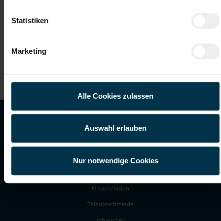
Den Artikel der Chefinfo vom
Statistiken
Oktober 2021 im PDF-Format
finden sie
hier.
Marketing
Alle Cookies zulassen
TTI GROUP
Auswahl erlauben
TTI Group
Warum TTI
Nur notwendige Cookies
Für Unternehmen
Mission/Vision
Talenteschmiede
Job suchen