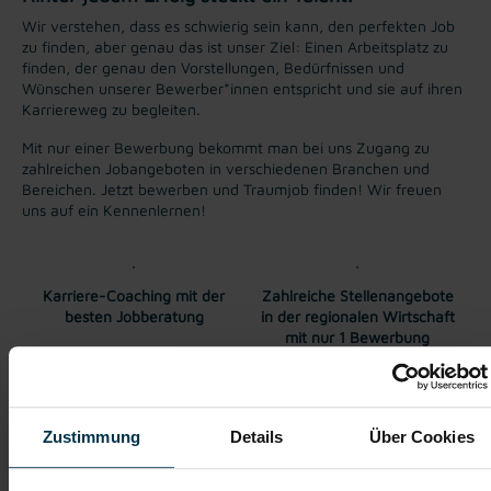
Wir verstehen, dass es schwierig sein kann, den perfekten Job
zu finden, aber genau das ist unser Ziel: Einen Arbeitsplatz zu
finden, der genau den Vorstellungen, Bedürfnissen und
Wünschen unserer Bewerber*innen entspricht und sie auf ihren
Karriereweg zu begleiten.
Mit nur einer Bewerbung bekommt man bei uns Zugang zu
zahlreichen Jobangeboten in verschiedenen Branchen und
Bereichen. Jetzt bewerben und Traumjob finden! Wir freuen
uns auf ein Kennenlernen!
Karriere-Coaching mit der
Zahlreiche Stellenangebote
besten Jobberatung
in der regionalen Wirtschaft
mit nur 1 Bewerbung
Soziale Absicherung durch
Tolle Aus- und
TTI-Betriebsrat und
Weiterbildungsangebote
Zustimmung
Details
Über Cookies
Fairnessabkommen
sowie Aufstiegsmöglichkeiten