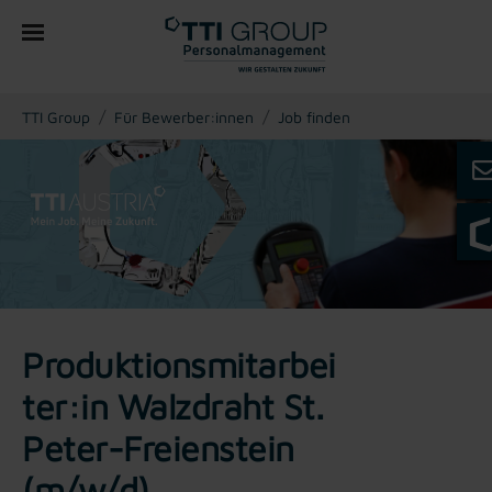
You are here:
TTI Group
Für Bewerber:innen
Job finden
Produktionsmitarbei
ter:in Walzdraht St.
Peter-Freienstein
(m/w/d)