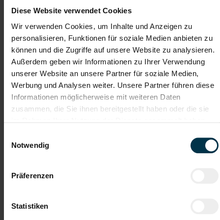
Diese Website verwendet Cookies
Weitere interessante Jobmöglichkeiten
Wir verwenden Cookies, um Inhalte und Anzeigen zu
personalisieren, Funktionen für soziale Medien anbieten zu
MAG-Schweißer Maschinenbau, keine Schicht, Vollzeit
können und die Zugriffe auf unsere Website zu analysieren.
Waidhofen/Ybbs (m/w/d)
Außerdem geben wir Informationen zu Ihrer Verwendung
unserer Website an unsere Partner für soziale Medien,
Werbung und Analysen weiter. Unsere Partner führen diese
ab EUR 3.049,41
Informationen möglicherweise mit weiteren Daten
zusammen, die Sie ihnen bereitgestellt haben oder die sie
im Rahmen Ihrer Nutzung der Dienste gesammelt haben.
Vollzeit
Einwilligungsauswahl
Notwendig
Waidhofen an der Ybbs
Präferenzen
Details zu diesem Job
Statistiken
anzeigen