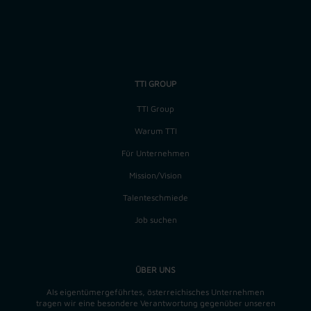
Job-ID: 13919
TTI GROUP
TTI Group
Warum TTI
Für Unternehmen
Mission/Vision
Talenteschmiede
Job suchen
ÜBER UNS
Als eigentümergeführtes, österreichisches Unternehmen
tragen wir eine besondere Verantwortung gegenüber unseren