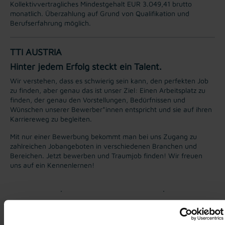
Kollektivvertragliches Mindestgehalt EUR 3.049,41 brutto
monatlich. Überzahlung auf Grund von Qualifikation und
Berufserfahrung möglich.
TTI AUSTRIA
Hinter jedem Erfolg steckt ein Talent.
Wir verstehen, dass es schwierig sein kann, den perfekten Job
zu finden, aber genau das ist unser Ziel: Einen Arbeitsplatz zu
finden, der genau den Vorstellungen, Bedürfnissen und
Wünschen unserer Bewerber*innen entspricht und sie auf ihren
Karriereweg zu begleiten.
Mit nur einer Bewerbung bekommt man bei uns Zugang zu
zahlreichen Jobangeboten in verschiedenen Branchen und
Bereichen. Jetzt bewerben und Traumjob finden! Wir freuen
uns auf ein Kennenlernen!
Karriere-Coaching mit der
Zahlreiche Stellenangebote
besten Jobberatung
in der regionalen Wirtschaft
mit nur 1 Bewerbung