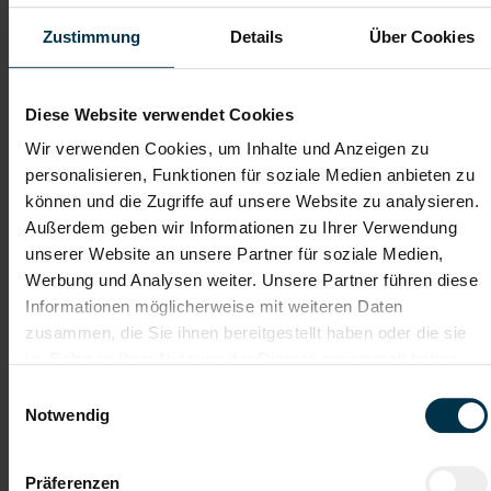
Zustimmung
Details
Über Cookies
Soziale Absicherung durch
Tolle Aus- und
TTI-Betriebsrat und
Weiterbildungsangebote
Fairnessabkommen
sowie Aufstiegsmöglichkeiten
Diese Website verwendet Cookies
Wir verwenden Cookies, um Inhalte und Anzeigen zu
personalisieren, Funktionen für soziale Medien anbieten zu
Weitere interessante Jobmöglichkeiten
können und die Zugriffe auf unsere Website zu analysieren.
Außerdem geben wir Informationen zu Ihrer Verwendung
Anlagen- und Maschinenschlosser für Kapfenberg Vollzeit
unserer Website an unsere Partner für soziale Medien,
(m/w/d)
Werbung und Analysen weiter. Unsere Partner führen diese
Informationen möglicherweise mit weiteren Daten
zusammen, die Sie ihnen bereitgestellt haben oder die sie
ab EUR 3.478,51
im Rahmen Ihrer Nutzung der Dienste gesammelt haben.
Einwilligungsauswahl
Notwendig
Vollzeit
Präferenzen