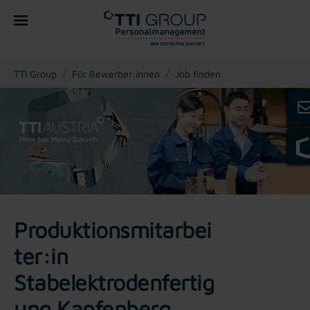
You are here:
TTI Group
Für Bewerber:innen
Job finden
Produktionsmitarbei
ter:in
Stabelektrodenfertig
ung Kapfenberg