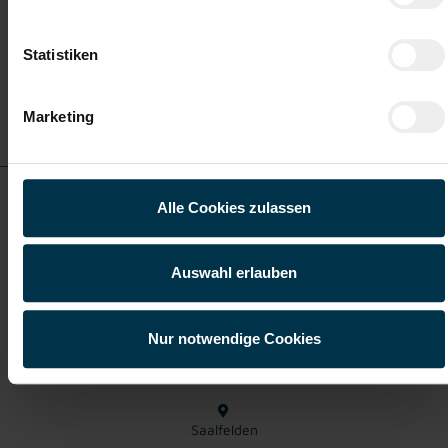
Kapfenberg
Statistiken
Details zu diesem Job
Marketing
anzeigen
Mitarbeiter Auftragsabwicklung Holz & Logistik Saalfelden
Alle Cookies zulassen
(m/w/d)
Auswahl erlauben
ab EUR 17,11
Nur notwendige Cookies
Vollzeit
Saalfelden