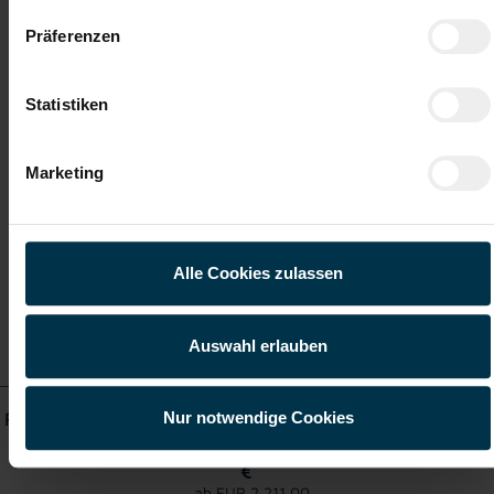
Präferenzen
ab EUR 17,11
Statistiken
Vollzeit
Marketing
Saalfelden
Alle Cookies zulassen
Details zu diesem Job
anzeigen
Auswahl erlauben
Nur notwendige Cookies
Produktionsmitarbeiter Brückl Vollzeit keine Schicht (m/w/d)
ab EUR 2.211,00