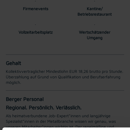
Firmenevents
Kantine/
Betriebsrestaurant
Vollzeitarbeitsplatz
Wertschätzender
Umgang
Gehalt
Kollektivvertraglicher Mindestlohn EUR 18,26 brutto pro Stunde.
Überzahlung auf Grund von Qualifikation und Berufserfahrung
möglich.
Berger Personal
Regional. Persönlich. Verlässlich.
Als heimatverbundene Job-Expert*innen und langjährige
Spezialist*innen in der Metallbranche wissen wir genau, was
unseren Mitarbeiter*innen wichtig ist. Der regelmäßige und