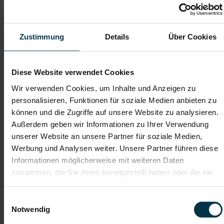
persönliche Kontakt sowie eine individuelle Betreuung stehen
bei uns im Vordergrund. Dieses wertschätzende Miteinander ist
seit mehr als 25 Jahren unser Erfolgsrezept und oberstes Credo.
Wir setzen uns dafür ein, dass unsere Kandidat*innen nicht nur
Zustimmung
Details
Über Cookies
irgendwelche neuen Jobs, sondern neue berufliche
Perspektiven finden, die genau zu deren Zielen passen.
Diese Website verwendet Cookies
Wir verwenden Cookies, um Inhalte und Anzeigen zu
3 Jobangebote mit nur 1
Wir sind für dich da während
Bewerbung
des Bewerbungsprozesses
personalisieren, Funktionen für soziale Medien anbieten zu
können und die Zugriffe auf unsere Website zu analysieren.
Außerdem geben wir Informationen zu Ihrer Verwendung
Überkollektivvertragliche
Karriere-Coaching
unserer Website an unsere Partner für soziale Medien,
Bezahlung
Werbung und Analysen weiter. Unsere Partner führen diese
Informationen möglicherweise mit weiteren Daten
zusammen, die Sie ihnen bereitgestellt haben oder die sie
Weitere interessante Jobmöglichkeiten
im Rahmen Ihrer Nutzung der Dienste gesammelt haben.
Einwilligungsauswahl
Mitarbeiter Auftragsabwicklung Holz & Logistik Saalfelden
Notwendig
(m/w/d)