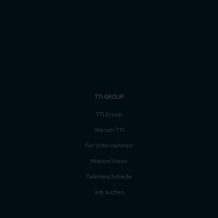
Zurück
Job-ID: 13862
TTI GROUP
TTI Group
Warum TTI
Für Unternehmen
Mission/Vision
Talenteschmiede
Job suchen