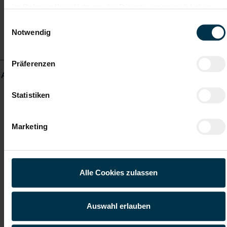
im Rahmen Ihrer Nutzung der Dienste gesammelt haben.
Einwilligungsauswahl
Details zu diesem Job
Notwendig
anzeigen
Präferenzen
Außendienstberater A1 Region Nord Vollzeit/ Teilzeit (m/w/d)
Statistiken
ab EUR 2.606,14
Marketing
Voll- oder Teilzeit
Alle Cookies zulassen
Salzburg
Auswahl erlauben