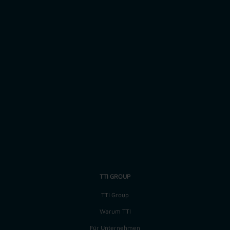
Zurück
Job-ID: 13795
TTI GROUP
TTI Group
Warum TTI
Für Unternehmen