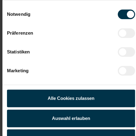
Einwilligungsauswahl
Notwendig
Weitere interessante Jobmöglichkeiten
Maschinenbediener (m/w/d)
Präferenzen
ab EUR 18,83
Statistiken
Marketing
Vollzeit
Linz
Alle Cookies zulassen
Auswahl erlauben
Details zu diesem Job
anzeigen