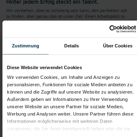
Hinter jedem Erfolg steckt ein Talent.
Wir verstehen, dass es schwierig sein kann, den perfekten Job
zu finden, aber genau das ist unser Ziel: Einen Arbeitsplatz zu
finden, der genau den Vorstellungen, Bedürfnissen und
Wünschen unserer Bewerber*innen entspricht und sie auf ihren
Karriereweg zu begleiten.
Mit nur einer Bewerbung bekommt man bei uns Zugang zu
Zustimmung
Details
Über Cookies
zahlreichen Jobangeboten in verschiedenen Branchen und
Bereichen. Jetzt bewerben und Traumjob finden! Wir freuen
uns auf ein Kennenlernen!
Diese Website verwendet Cookies
Wir verwenden Cookies, um Inhalte und Anzeigen zu
personalisieren, Funktionen für soziale Medien anbieten zu
Karriere-Coaching mit der
Zahlreiche Stellenangebote
besten Jobberatung
in der regionalen Wirtschaft
können und die Zugriffe auf unsere Website zu analysieren.
mit nur 1 Bewerbung
Außerdem geben wir Informationen zu Ihrer Verwendung
unserer Website an unsere Partner für soziale Medien,
Werbung und Analysen weiter. Unsere Partner führen diese
Soziale Absicherung durch
Tolle Aus- und
Informationen möglicherweise mit weiteren Daten
TTI-Betriebsrat und
Weiterbildungsangebote
Fairnessabkommen
sowie Aufstiegsmöglichkeiten
zusammen, die Sie ihnen bereitgestellt haben oder die sie
im Rahmen Ihrer Nutzung der Dienste gesammelt haben.