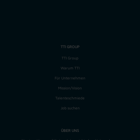
Zurück
Job-ID: 12914
TTI GROUP
TTI Group
Warum TTI
Für Unternehmen
Mission/Vision
Talenteschmiede
Job suchen
ÜBER UNS