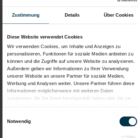
uns auf ein Kennenlernen!
Zustimmung
Details
Über Cookies
Karriere-Coaching mit der
Zahlreiche Stellenangebote
besten Jobberatung
in der regionalen Wirtschaft
Diese Website verwendet Cookies
mit nur 1 Bewerbung
Wir verwenden Cookies, um Inhalte und Anzeigen zu
personalisieren, Funktionen für soziale Medien anbieten zu
Soziale Absicherung durch
Tolle Aus- und
können und die Zugriffe auf unsere Website zu analysieren.
TTI-Betriebsrat und
Weiterbildungsangebote
Außerdem geben wir Informationen zu Ihrer Verwendung
Fairnessabkommen
sowie Aufstiegsmöglichkeiten
unserer Website an unsere Partner für soziale Medien,
Werbung und Analysen weiter. Unsere Partner führen diese
Informationen möglicherweise mit weiteren Daten
Weitere interessante Jobmöglichkeiten
zusammen, die Sie ihnen bereitgestellt haben oder die sie
im Rahmen Ihrer Nutzung der Dienste gesammelt haben.
Helfer Logistikzentrum Villach Teilzeit (m/w/d)
Einwilligungsauswahl
Notwendig
ab EUR 1.209,30