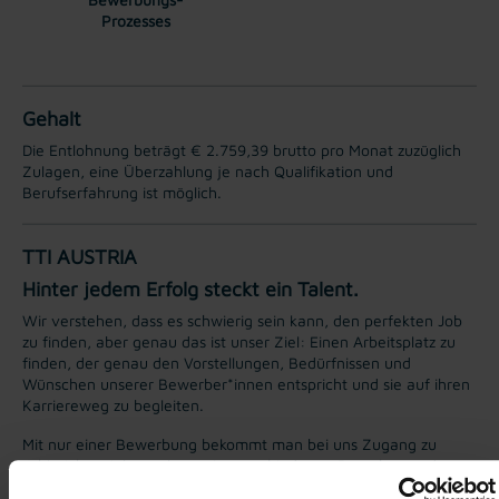
Prozesses
Gehalt
Die Entlohnung beträgt € 2.759,39 brutto pro Monat zuzüglich
Zulagen, eine Überzahlung je nach Qualifikation und
Berufserfahrung ist möglich.
TTI AUSTRIA
Hinter jedem Erfolg steckt ein Talent.
Wir verstehen, dass es schwierig sein kann, den perfekten Job
zu finden, aber genau das ist unser Ziel: Einen Arbeitsplatz zu
finden, der genau den Vorstellungen, Bedürfnissen und
Wünschen unserer Bewerber*innen entspricht und sie auf ihren
Karriereweg zu begleiten.
Mit nur einer Bewerbung bekommt man bei uns Zugang zu
zahlreichen Jobangeboten in verschiedenen Branchen und
Bereichen. Jetzt bewerben und Traumjob finden! Wir freuen