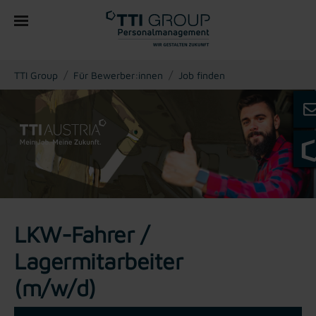
You are here:
TTI Group
Für Bewerber:innen
Job finden
LKW-Fahrer /
Lagermitarbeiter
(m/w/d)