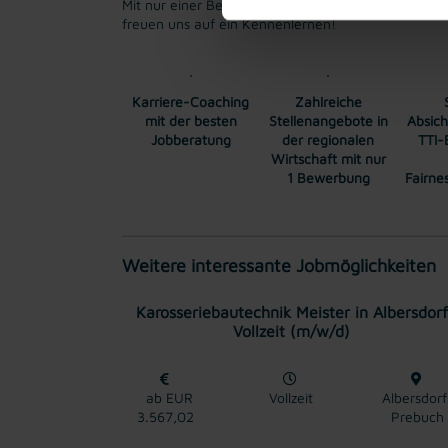
Mit nur einer Bewerbung bekommt man bei uns Zug
freuen uns auf ein Kennenlernen!
Karriere-Coaching
Zahlreiche
mit der besten
Stellenangebote in
Absic
Jobberatung
der regionalen
TTI-
Wirtschaft mit nur
1 Bewerbung
Fairn
Weitere interessante Jobmöglichkeiten
Karosseriebautechnik Meister in Albersdorf
Vollzeit (m/w/d)
ab EUR
Vollzeit
Albersdorf
3.567,02
Prebuch