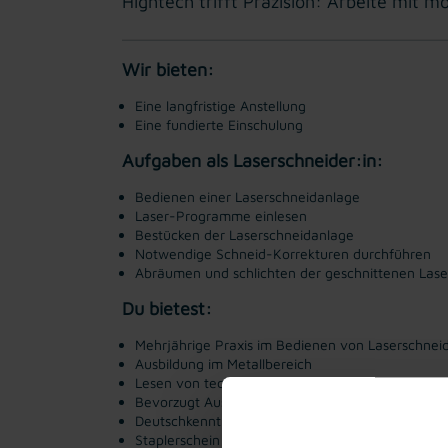
Hightech trifft Präzision: Arbeite mit 
Wir bieten:
Eine langfristige Anstellung
Eine fundierte Einschulung
Aufgaben als Laserschneider:in:
Bedienen einer Laserschneidanlage
Laser-Programme einlesen
Bestücken der Laserschneidanlage
Notwendige Schneid-Korrekturen durchführen
Abräumen und schlichten der geschnittenen Laser
Du bietest:
Mehrjährige Praxis im Bedienen von Laserschnei
Ausbildung im Metallbereich
Lesen von technischen Zeichnungen
Bevorzugt Ausbildung in einem Metallberuf
Deutschkenntnisse
Staplerschein von Vorteil