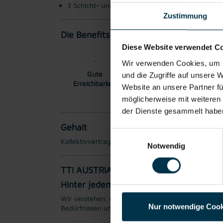
3 Schicht- und Überstundenbereitschaft
Zustimmung
Die Benefits:
Diese Website verwendet C
Wir verwenden Cookies, um I
Gute
Gratis Parkplatz
Wei
und die Zugriffe auf unsere 
Erreichbarkeit
Website an unsere Partner fü
möglicherweise mit weiteren
der Dienste gesammelt habe
Gehalt
Einwilligungsauswahl
Kollektivvertraglicher Mindestlohn EUR 3478,51 pr
Notwendig
TTI AUSTRIA
Hinter jedem Erfolg steckt ein Talent.
Wir verstehen, dass es schwierig sein kann, den per
Nur notwendige Cook
Bedürfnissen und Wünschen unserer Bewerber*innen 