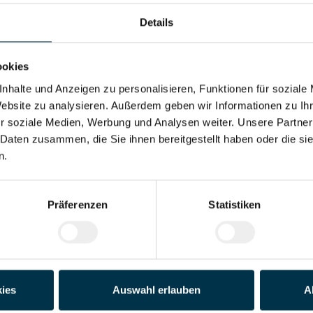
Details
ookies
nhalte und Anzeigen zu personalisieren, Funktionen für soziale
terbildung
Website zu analysieren. Außerdem geben wir Informationen zu I
r soziale Medien, Werbung und Analysen weiter. Unsere Partner
 Daten zusammen, die Sie ihnen bereitgestellt haben oder die s
n.
o Monat. Überzahlung auf Grund von Qualifikation und Berufserfahrung
Präferenzen
Statistiken
fekten Job zu finden, aber genau das ist unser Ziel: Einen Arbeitsplatz
ies
Auswahl erlauben
A
entspricht und sie auf ihren Karriereweg zu begleiten.