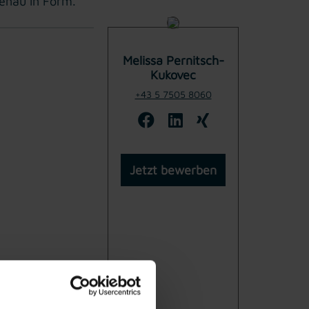
genau in Form.
Melissa Pernitsch-
Kukovec
+43 5 7505 8060
Jetzt bewerben