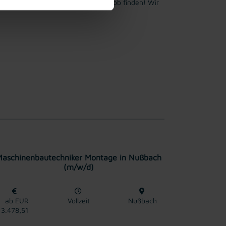
ichen. Jetzt bewerben und Traumjob finden! Wir
Maschinenbautechniker Montage in Nußbach
(m/w/d)
ab EUR
Vollzeit
Nußbach
3.478,51