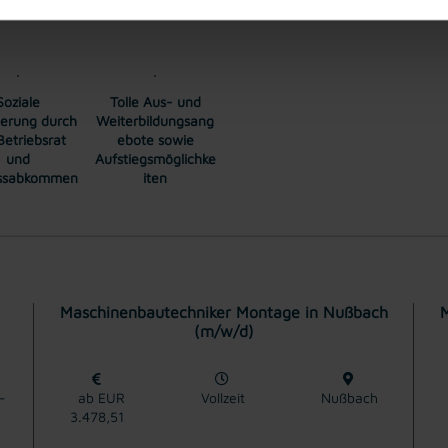
ang zu zahlreichen Jobangeboten in verschiedenen Branchen und Bere
Soziale
Tolle Aus- und
herung durch
Weiterbildungsang
Betriebsrat
ebote sowie
und
Aufstiegsmöglichke
essabkommen
iten
Maschinenbautechniker Montage in Nußbach
(m/w/d)
-
ab EUR
Vollzeit
Nußbach
3.478,51