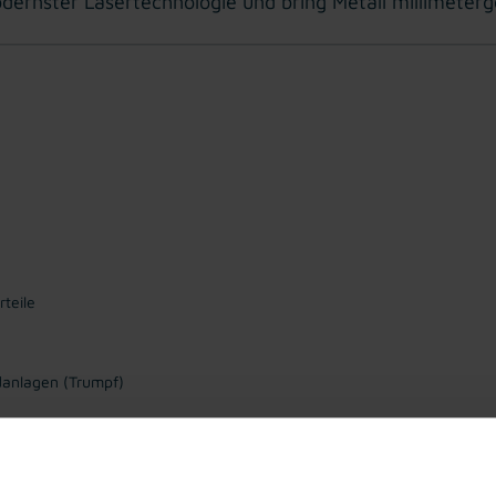
modernster Lasertechnologie und bring Metall millimeter
teile
danlagen (Trumpf)