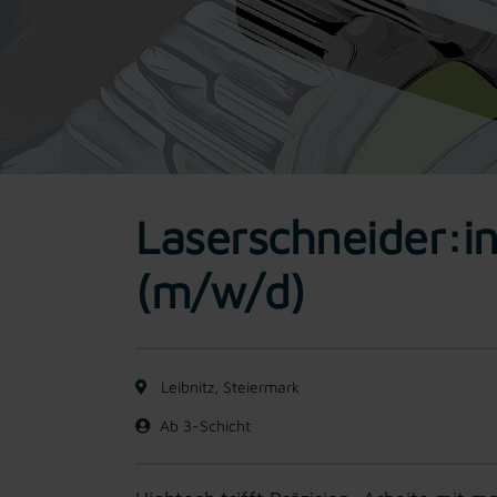
Laserschneider:in 
(m/w/d)
Leibnitz, Steiermark
Ab 3-Schicht