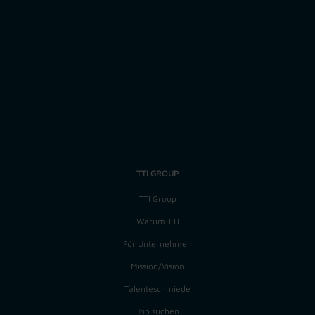
Zurück
Job-ID: 1710
TTI GROUP
TTI Group
Warum TTI
Für Unternehmen
Mission/Vision
Talenteschmiede
Job suchen