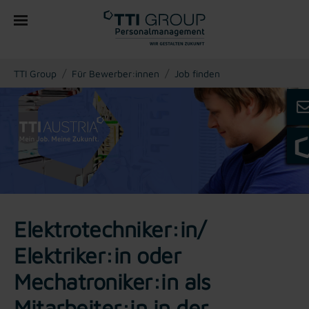
You are here:
TTI Group
Für Bewerber:innen
Job finden
Elektrotechniker:in/
Elektriker:in oder
Mechatroniker:in als
Mitarbeiter:in in der