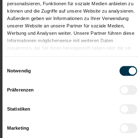
personalisieren, Funktionen für soziale Medien anbieten zu
können und die Zugriffe auf unsere Website zu analysieren.
Außerdem geben wir Informationen zu Ihrer Verwendung
Karriere-Coaching mit der
Zahlreiche Stellenangebote
besten Jobberatung
in der regionalen Wirtschaft
unserer Website an unsere Partner für soziale Medien,
mit nur 1 Bewerbung
Werbung und Analysen weiter. Unsere Partner führen diese
Informationen möglicherweise mit weiteren Daten
zusammen, die Sie ihnen bereitgestellt haben oder die sie
Soziale Absicherung durch
Tolle Aus- und
im Rahmen Ihrer Nutzung der Dienste gesammelt haben.
TTI-Betriebsrat und
Weiterbildungsangebote
Fairnessabkommen
sowie Aufstiegsmöglichkeiten
Einwilligungsauswahl
Notwendig
Weitere interessante Jobmöglichkeiten
Präferenzen
MAG-Schweißer Maschinenbau, keine Schicht, Vollzeit
Statistiken
Waidhofen/Ybbs (m/w/d)
Marketing
ab EUR 3.049,41