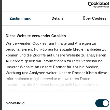
Mit nur einer Bewerbung bekommt man bei uns Zugang zu
zahlreichen Jobangeboten in verschiedenen Branchen und
Bereichen. Jetzt bewerben und Traumjob finden! Wir freuen
uns auf ein Kennenlernen!
Zustimmung
Details
Über Cookies
Karriere-Coaching mit der
Zahlreiche Stellenangebote
Diese Website verwendet Cookies
besten Jobberatung
in der regionalen Wirtschaft
Wir verwenden Cookies, um Inhalte und Anzeigen zu
mit nur 1 Bewerbung
personalisieren, Funktionen für soziale Medien anbieten zu
können und die Zugriffe auf unsere Website zu analysieren.
Soziale Absicherung durch
Tolle Aus- und
Außerdem geben wir Informationen zu Ihrer Verwendung
TTI-Betriebsrat und
Weiterbildungsangebote
unserer Website an unsere Partner für soziale Medien,
Fairnessabkommen
sowie Aufstiegsmöglichkeiten
Werbung und Analysen weiter. Unsere Partner führen diese
Informationen möglicherweise mit weiteren Daten
zusammen, die Sie ihnen bereitgestellt haben oder die sie
Weitere interessante Jobmöglichkeiten
im Rahmen Ihrer Nutzung der Dienste gesammelt haben.
Einwilligungsauswahl
GWH-Installateur – Reparatur und Instandhaltung (m/w/d)
Notwendig