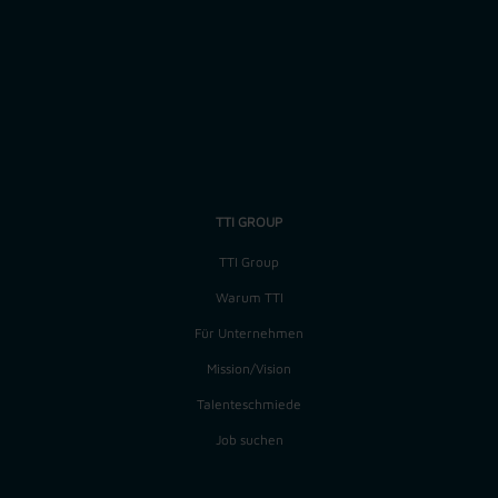
Zurück
Job-ID: 12729
TTI GROUP
TTI Group
Warum TTI
Für Unternehmen
Mission/Vision
Talenteschmiede
Job suchen