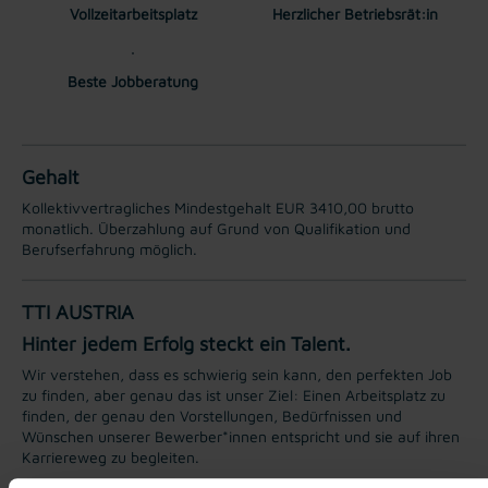
Vollzeitarbeitsplatz
Herzlicher Betriebsrät:in
Beste Jobberatung
Gehalt
Kollektivvertragliches Mindestgehalt EUR 3410,00 brutto
monatlich. Überzahlung auf Grund von Qualifikation und
Berufserfahrung möglich.
TTI AUSTRIA
Hinter jedem Erfolg steckt ein Talent.
Wir verstehen, dass es schwierig sein kann, den perfekten Job
zu finden, aber genau das ist unser Ziel: Einen Arbeitsplatz zu
finden, der genau den Vorstellungen, Bedürfnissen und
Wünschen unserer Bewerber*innen entspricht und sie auf ihren
Karriereweg zu begleiten.