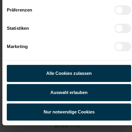
ab EUR 2.948,85
Präferenzen
Statistiken
Vollzeit
Marketing
Graz-Puntigam / Österreich
Alle Cookies zulassen
Details zu diesem Job
anzeigen
Auswahl erlauben
Zerspanungstechniker / CNC-Dreher - Lebring (m/w/d)
Nur notwendige Cookies
ab EUR 17,50