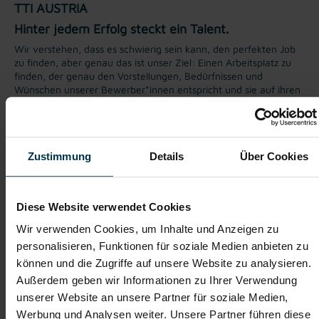
TTI AUSTRIA
Hinter jedem Erfolg steckt ein Talent.
Wir verstehen, dass es schwierig sein kann, den perfekten Job
zu finden, aber genau das ist unser Ziel: Einen Arbeitsplatz zu
finden, der genau den Vorstellungen, Bedürfnissen und
Wünschen unserer Bewerber*innen entspricht und sie auf ihren
Karriereweg zu begleiten.
Mit nur einer Bewerbung bekommt man bei uns Zugang zu
zahlreichen Jobangeboten in verschiedenen Branchen und
Bereichen. Jetzt bewerben und Traumjob finden! Wir freuen
Zustimmung
Details
Über Cookies
uns auf ein Kennenlernen!
Diese Website verwendet Cookies
Karriere-Coaching mit der
Zahlreiche Stellenangebote
Wir verwenden Cookies, um Inhalte und Anzeigen zu
besten Jobberatung
in der regionalen Wirtschaft
personalisieren, Funktionen für soziale Medien anbieten zu
mit nur 1 Bewerbung
können und die Zugriffe auf unsere Website zu analysieren.
Außerdem geben wir Informationen zu Ihrer Verwendung
Soziale Absicherung durch
Tolle Aus- und
unserer Website an unsere Partner für soziale Medien,
TTI-Betriebsrat und
Weiterbildungsangebote
Werbung und Analysen weiter. Unsere Partner führen diese