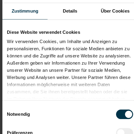
Die Papierindustrie gehört zu den
Zustimmung
Details
Über Cookies
wettbewerbsintensivsten Branchen.
Will man als österreichisches
Diese Website verwendet Cookies
Unternehmen am harten Weltmarkt
Wir verwenden Cookies, um Inhalte und Anzeigen zu
personalisieren, Funktionen für soziale Medien anbieten zu
bestehen, muss man unter
können und die Zugriffe auf unsere Website zu analysieren.
anderem mit Servicequalität,
Außerdem geben wir Informationen zu Ihrer Verwendung
Kompetenz und Zuverlässigkeit
unserer Website an unsere Partner für soziale Medien,
Werbung und Analysen weiter. Unsere Partner führen diese
punkten. Eigenschaften, welche die
Informationen möglicherweise mit weiteren Daten
im Familienbesitz befindliche IBS-
zusammen, die Sie ihnen bereitgestellt haben oder die sie
Paper Performance Group hat.
im Rahmen Ihrer Nutzung der Dienste gesammelt haben.
Einwilligungsauswahl
Umso mehr freut es TTI Austria,
Notwendig
dass die Profis aus der Steiermark
auch auf Mitarbeiter:innen von TTI
Präferenzen