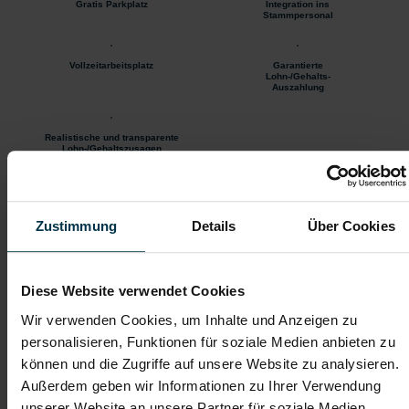
Gratis Parkplatz
Integration ins
Stammpersonal
Vollzeitarbeitsplatz
Garantierte
Lohn-/Gehalts-
Auszahlung
Realistische und transparente
Lohn-/Gehaltszusagen
Wir freuen uns auf deine Bewerbung – online unter:
Zustimmung
Details
Über Cookies
www.bergerpersonal.at
Diese Website verwendet Cookies
Wir verwenden Cookies, um Inhalte und Anzeigen zu
personalisieren, Funktionen für soziale Medien anbieten zu
können und die Zugriffe auf unsere Website zu analysieren.
Christina Krenn
Außerdem geben wir Informationen zu Ihrer Verwendung
unserer Website an unsere Partner für soziale Medien,