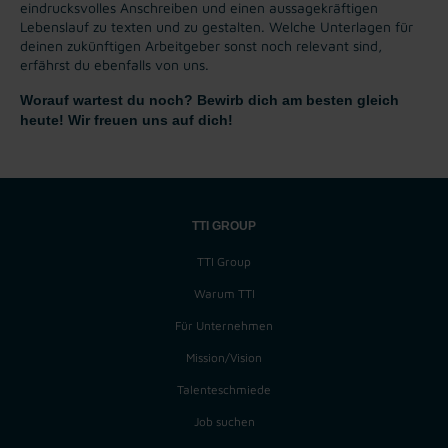
eindrucksvolles Anschreiben und einen aussagekräftigen
Lebenslauf zu texten und zu gestalten. Welche Unterlagen für
deinen zukünftigen Arbeitgeber sonst noch relevant sind,
erfährst du ebenfalls von uns.
Worauf wartest du noch? Bewirb dich am besten gleich
heute! Wir freuen uns auf dich!
TTI GROUP
TTI Group
Warum TTI
Für Unternehmen
Mission/Vision
Talenteschmiede
Job suchen