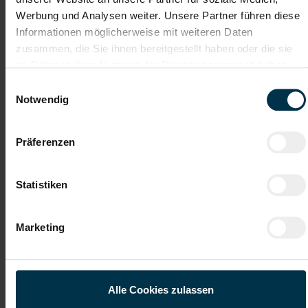
Werbung und Analysen weiter. Unsere Partner führen diese
0664 53 05 889
Informationen möglicherweise mit weiteren Daten
zusammen, die Sie ihnen bereitgestellt haben oder die sie
im Rahmen Ihrer Nutzung der Dienste gesammelt haben.
Einwilligungsauswahl
Details zu diesem Job anzeigen
Notwendig
Präferenzen
Kranführer in Tirol (m/w/d)
Statistiken
Innsbruck, Tirol
Marketing
ab EUR 19,30
Vollzeit
Industrie / handwerkliches Gewerbe
Alle Cookies zulassen