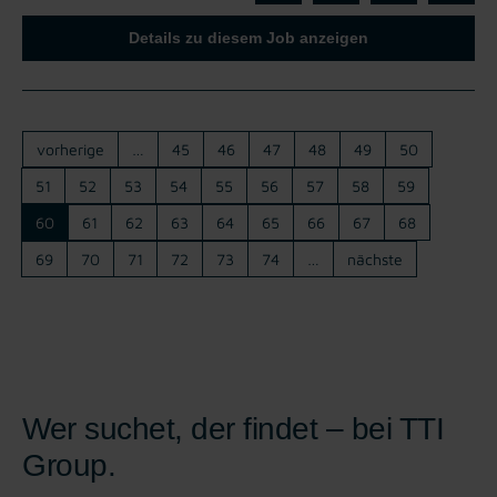
Details zu diesem Job anzeigen
vorherige
…
45
46
47
48
49
50
51
52
53
54
55
56
57
58
59
60
61
62
63
64
65
66
67
68
69
70
71
72
73
74
…
nächste
Wer suchet, der findet – bei TTI
Group.