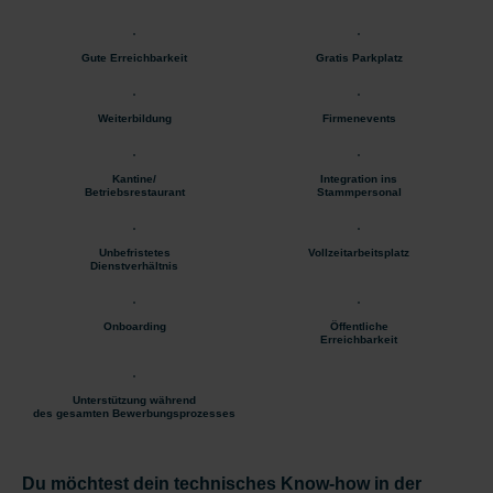
Gute Erreichbarkeit
Gratis Parkplatz
Weiterbildung
Firmenevents
Kantine/
Integration ins
Betriebsrestaurant
Stammpersonal
Unbefristetes
Vollzeitarbeitsplatz
Dienstverhältnis
Onboarding
Öffentliche
Erreichbarkeit
Unterstützung während
des gesamten Bewerbungsprozesses
Du möchtest dein technisches Know-how in der