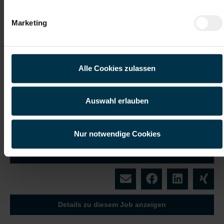
Unterstützung während
Marketing
des gesamten Bewerbungsprozesses
Wir freuen uns darauf, dich als
Werkzeugbautechniker:in in unserem Team in
Alle Cookies zulassen
Nußbach kennenzulernen und gemeinsam
hochwertige Lösungen im Werkzeugbau
weiterzuentwickeln.
Auswahl erlauben
Mit WhatsApp bewerben
Nur notwendige Cookies
Jetzt bewerben
Details zu diesem Job anzeigen