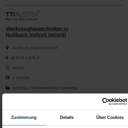
Werkzeugbautechniker:in
Nußbach Vollzeit (m/w/d)
Nußbach, Oberösterreich
ab EUR 3.478,51
Vollzeit
2-Schicht
Industrie / handwerkliches Gewerbe
ab sofort
Das macht dir Spaß:
Zustimmung
Details
Über Cookies
Einsatz und Steuerung von konventionellen Fräswerkzeugen