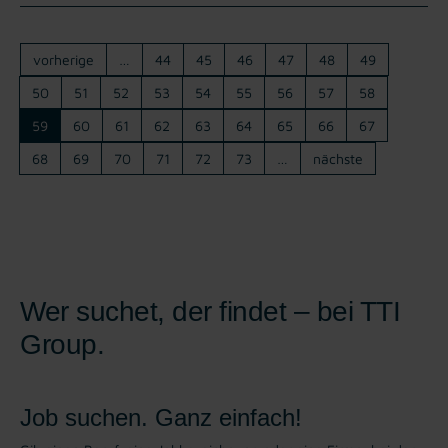
vorherige
…
44
45
46
47
48
49
50
51
52
53
54
55
56
57
58
59
60
61
62
63
64
65
66
67
68
69
70
71
72
73
…
nächste
Wer suchet, der findet – bei TTI
Group.
Job suchen. Ganz einfach!