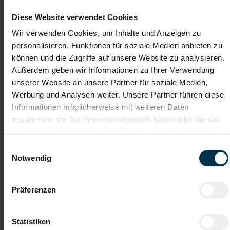
Verbesserung und Instandhaltung von Extrusionswerkzeugen
Kontrolle der Arbeitsänderungen auf Genauigkeit und
Diese Website verwendet Cookies
Präzision
Analyse und Interpretation technischer Zeichnungen
Wir verwenden Cookies, um Inhalte und Anzeigen zu
Kommunikation und Abstimmung von Werkzeugbedarf mit
personalisieren, Funktionen für soziale Medien anbieten zu
internen Teams in Nußbach
können und die Zugriffe auf unsere Website zu analysieren.
Außerdem geben wir Informationen zu Ihrer Verwendung
unserer Website an unsere Partner für soziale Medien,
Gratis Parkplatz
Weiterbildung
Werbung und Analysen weiter. Unsere Partner führen diese
Informationen möglicherweise mit weiteren Daten
zusammen, die Sie ihnen bereitgestellt haben oder die sie
Firmenevents
Kantine/
Betriebsrestaurant
im Rahmen Ihrer Nutzung der Dienste gesammelt haben.
Einwilligungsauswahl
Integration ins
Unbefristetes
Notwendig
Stammpersonal
Dienstverhältnis
Einschulung
Vollzeitarbeitsplatz
Präferenzen
Onboarding
Moderner
Statistiken
Arbeitsplatz