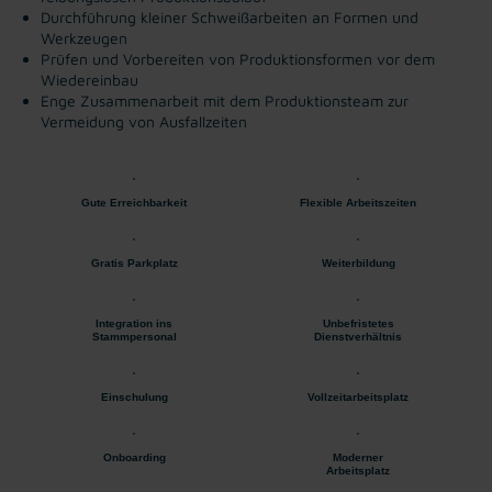
Durchführung kleiner Schweißarbeiten an Formen und
Werkzeugen
Prüfen und Vorbereiten von Produktionsformen vor dem
Wiedereinbau
Enge Zusammenarbeit mit dem Produktionsteam zur
Vermeidung von Ausfallzeiten
Gute Erreichbarkeit
Flexible Arbeitszeiten
Gratis Parkplatz
Weiterbildung
Integration ins
Unbefristetes
Stammpersonal
Dienstverhältnis
Einschulung
Vollzeitarbeitsplatz
Onboarding
Moderner
Arbeitsplatz