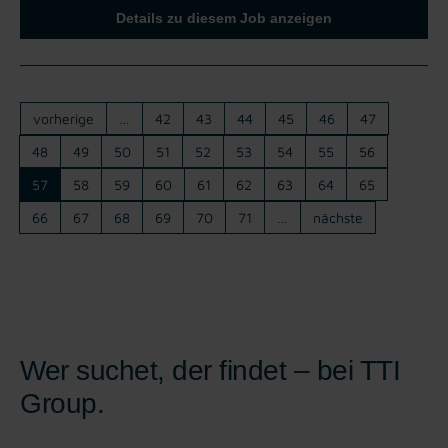
Details zu diesem Job anzeigen
vorherige
…
42
43
44
45
46
47
48
49
50
51
52
53
54
55
56
57
58
59
60
61
62
63
64
65
66
67
68
69
70
71
…
nächste
Wer suchet, der findet – bei TTI
Group.