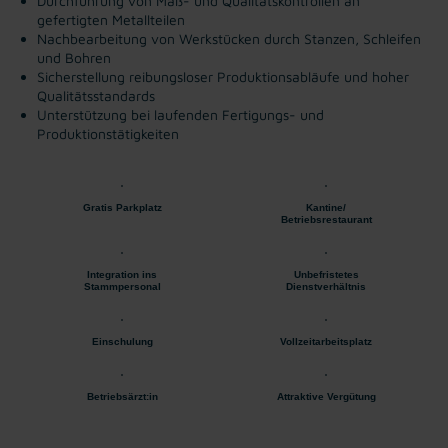
Durchführung von Maß- und Qualitätskontrollen an
gefertigten Metallteilen
Nachbearbeitung von Werkstücken durch Stanzen, Schleifen
und Bohren
Sicherstellung reibungsloser Produktionsabläufe und hoher
Qualitätsstandards
Unterstützung bei laufenden Fertigungs- und
Produktionstätigkeiten
Gratis Parkplatz
Kantine/
Betriebsrestaurant
Integration ins
Unbefristetes
Stammpersonal
Dienstverhältnis
Einschulung
Vollzeitarbeitsplatz
Betriebsärzt:in
Attraktive Vergütung