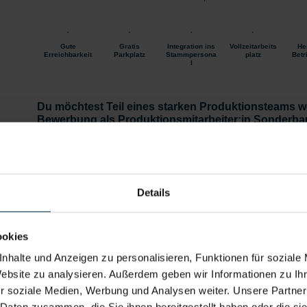
Gute
Gratis
Integration ins
Vollzeitarbeits
He
Erreichbarkeit
Parkplatz
Stammpersona
platz
Betr
l
Du möchtest Teil eines starken Produktionsteams w
Bewerbung als Produktionsmitarbeiter:in Sonderbau
Jetzt bewerben
Details zu diesem Job anzeigen
Details
Näher:in / Produktionsmitarbeiter:in Textilfert
Mittersill (m/w/d)
ookies
nhalte und Anzeigen zu personalisieren, Funktionen für soziale
Mittersill, Salzburg
ab EUR 2.323,86
Website zu analysieren. Außerdem geben wir Informationen zu I
2-Schicht
Industrie / handwerk
r soziale Medien, Werbung und Analysen weiter. Unsere Partner
Gewerbe
 Daten zusammen, die Sie ihnen bereitgestellt haben oder die s