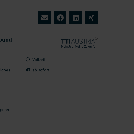
bund –
Vollzeit
liches
ab sofort
rgaben