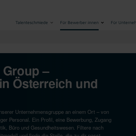
Talenteschmiede
Für Bewerber:innen
Für Unterne
I Group –
in Österreich und
n unserer Unternehmensgruppe an einem Ort – von
ger Personal. Ein Profil, eine Bewerbung, Zugang
istik, Büro und Gesundheitswesen. Filtere nach
modell und finde die Stelle, die zu dir passt.