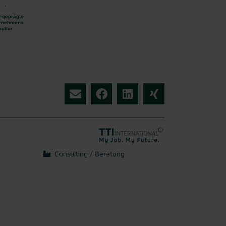
egeprägte
rnehmens
kultur
Consulting / Beratung