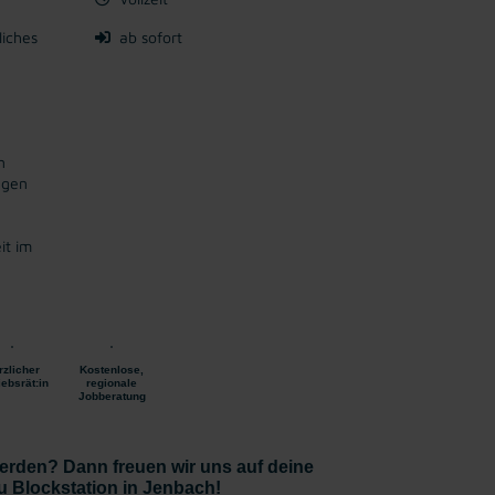
liches
ab sofort
n
ngen
it im
rzlicher
Kostenlose,
iebsrät:in
regionale
Jobberatung
erden? Dann freuen wir uns auf deine
 Blockstation in Jenbach!