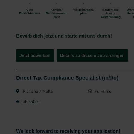
Gute
Kantine/
Vollzeitarbeits
Kostenlose
Wert
Erreichbarkeit
Betriebsrestau
platz
Aus- u.
Unte
rant
Weiterbildung
Bewirb dich jetzt und starte mit uns durch!
Jetzt bewerben
Details zu diesem Job anzeigen
Direct Tax Compliance Specialist (m/f/o)
Floriana / Malta
Full-time
ab sofort
We look forward to receiving your application!