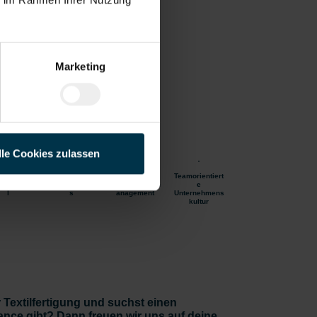
gen
Marketing
lle Cookies zulassen
ration ins
Unbefristetes
Betriebliches
Teamorientiert
mpersona
Dienstverhältni
Gesundheitsm
e
l
s
anagement
Unternehmens
kultur
Textilfertigung und suchst einen
ance gibt? Dann freuen wir uns auf deine