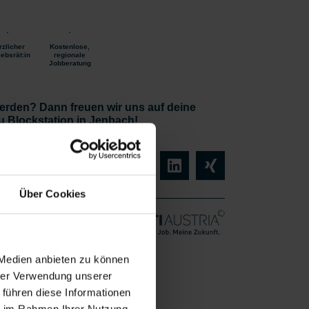
rzlicher
Kostenlose,
iebsrät:in
regionale
Jobberatung
erden? Dann freuen wir uns auf deine
 Blockstation in Jenbach!
Über Cookies
igung –
 Medien anbieten zu können
Vollzeit
hrer Verwendung unserer
liches
ab sofort
 führen diese Informationen
ie im Rahmen Ihrer Nutzung