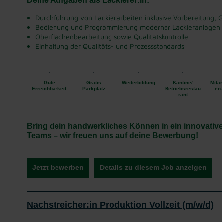
Deine Aufgaben als Lackierer:in:
Durchführung von Lackierarbeiten inklusive Vorbereitung, 
Bedienung und Programmierung moderner Lackieranlagen
Oberflächenbearbeitung sowie Qualitätskontrolle
Einhaltung der Qualitäts- und Prozessstandards
Gute
Gratis
Weiterbildung
Kantine/
Mitar
Erreichbarkeit
Parkplatz
Betriebsrestau
en
rant
Bring dein handwerkliches Können in ein innovative
Teams – wir freuen uns auf deine Bewerbung!
Jetzt bewerben
Details zu diesem Job anzeigen
Nachstreicher:in Produktion Vollzeit (m/w/d)