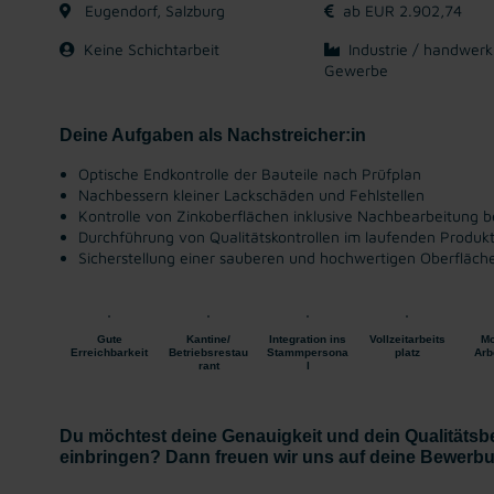
Eugendorf, Salzburg
ab EUR 2.902,74
Keine Schichtarbeit
Industrie / handwerk
Gewerbe
Deine Aufgaben als Nachstreicher:in
Optische Endkontrolle der Bauteile nach Prüfplan
Nachbessern kleiner Lackschäden und Fehlstellen
Kontrolle von Zinkoberflächen inklusive Nachbearbeitung b
Durchführung von Qualitätskontrollen im laufenden Produk
Sicherstellung einer sauberen und hochwertigen Oberfläche
Gute
Kantine/
Integration ins
Vollzeitarbeits
Mo
Erreichbarkeit
Betriebsrestau
Stammpersona
platz
Arb
rant
l
Du möchtest deine Genauigkeit und dein Qualitätsb
einbringen? Dann freuen wir uns auf deine Bewerbun