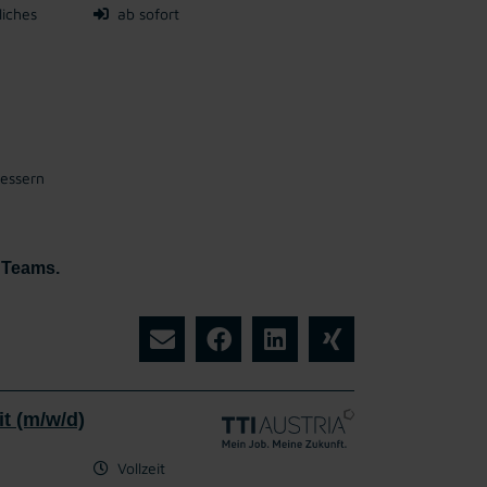
liches
ab sofort
bessern
n Teams.
it (m/w/d)
Vollzeit