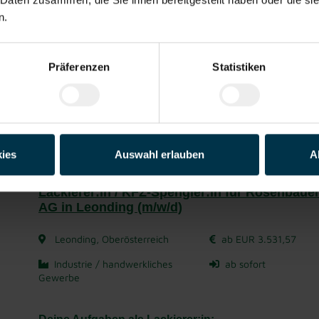
n.
Gute
Flexible
Mitarbeiter:inn
Fitnessangebo
Esse
Erreichbarkeit
Arbeitszeiten
en-Rabatte
te
Präferenzen
Statistiken
Du suchst einen sicheren Job mit Zukunft und eine
deine Bewerbung!
Jetzt bewerben
Details zu diesem Job anzeigen
ies
Auswahl erlauben
A
Lackierer:in / KFZ-Spengler:in für Rosenbauer
AG in Leonding (m/w/d)
Leonding, Oberösterreich
ab EUR 3.531,57
Industrie / handwerkliches
ab sofort
Gewerbe