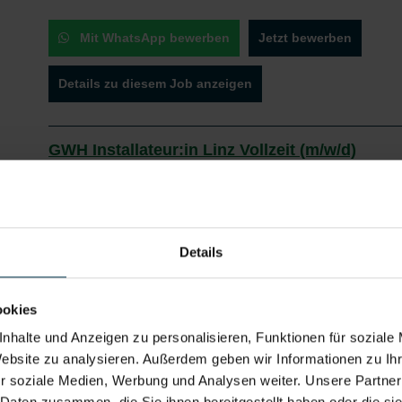
Mit WhatsApp bewerben
Jetzt bewerben
Details zu diesem Job anzeigen
GWH Installateur:in Linz Vollzeit (m/w/d)
Linz, Oberösterreich
ab EUR 3.000,00
Consulting / Beratung
ab sofort
Details
Deine Aufgaben als Installateur:in :
Wartung, Inspektion und Reparatur von Sanitär-, Heizungs
ookies
Durchführung von Instandhaltungsarbeiten sowie Kleinrepa
nhalte und Anzeigen zu personalisieren, Funktionen für soziale
Erstellung und Kontrolle von Prüf- und Wartungsplänen
Zusammenarbeit mit dem Team sowie Koordination von Wa
Website zu analysieren. Außerdem geben wir Informationen zu I
r soziale Medien, Werbung und Analysen weiter. Unsere Partner
 Daten zusammen, die Sie ihnen bereitgestellt haben oder die s