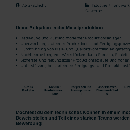
Ab 3-Schicht
Industrie / handwerk
Gewerbe
Deine Aufgaben in der Metallproduktion:
Bedienung und Rüstung moderner Produktionsanlagen
Überwachung laufender Produktions- und Fertigungsproze
Durchführung von Maß- und Qualitätskontrollen an gefertig
Nachbearbeitung von Werkstücken durch Stanzen, Schleif
Sicherstellung reibungsloser Produktionsabläufe und hoher 
Unterstützung bei laufenden Fertigungs- und Produktionstä
Gratis
Kantine/
Integration ins
Unbefristetes
Ein
Parkplatz
Betriebsrestau
Stammpersona
Dienstverhältni
rant
l
s
Möchtest du dein technisches Können in einem mod
Beweis stellen und Teil eines starken Teams werden
Bewerbung!