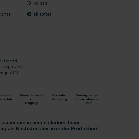
Vollzeit
liches
ab sofort
ei Bedarf
tionsprozess
nqualität
derner
Wertschätzend
Attraktive
Wertegeprägte
eitsplatz
er
Vergütung
Unternehmens
Umgang
kultur
ewusstsein in einem starken Team
g als Nachstreicher:in in der Produktion!