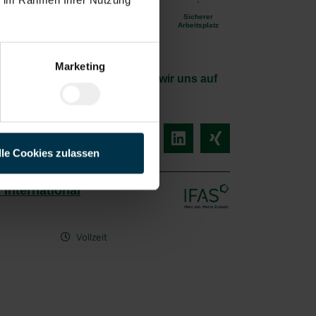
nszuschu
Kostenlose
Teamevents
Sicherer
ss
Aus- u.
Arbeitsplatz
Weiterbildung
Marketing
m starken Team? Dann freuen wir uns auf
lle Cookies zulassen
 International
Vollzeit