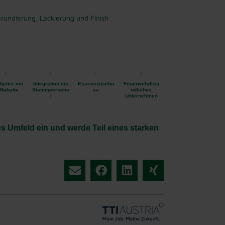
Grundierung, Lackierung und Finish
beiter:inn
Integration ins
Essenszuschu
Feuerwehrfreu
-Rabatte
Stammpersona
ss
ndliches
l
Unternehmen
s Umfeld ein und werde Teil eines starken