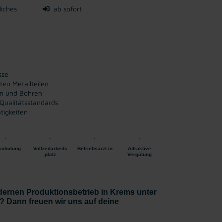
liches
ab sofort
sse
ten Metallteilen
en und Bohren
Qualitätsstandards
tigkeiten
schulung
Vollzeitarbeits
Betriebsärzt:in
Attraktive
platz
Vergütung
ernen Produktionsbetrieb in Krems unter
? Dann freuen wir uns auf deine