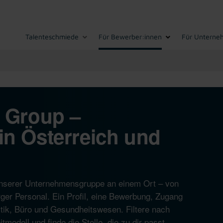
Talenteschmiede
Für Bewerber:innen
Für Unterne
I Group –
in Österreich und
n unserer Unternehmensgruppe an einem Ort – von
ger Personal. Ein Profil, eine Bewerbung, Zugang
istik, Büro und Gesundheitswesen. Filtere nach
modell und finde die Stelle, die zu dir passt.