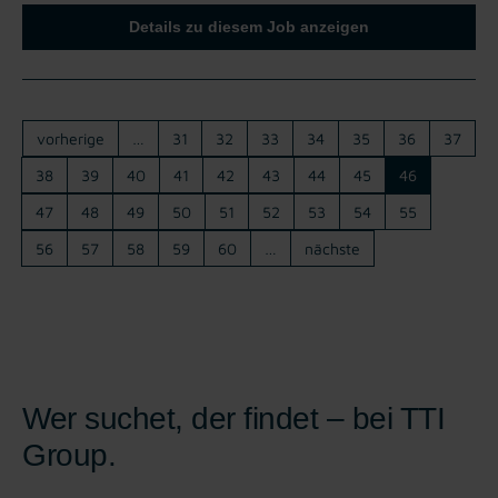
Details zu diesem Job anzeigen
vorherige
…
31
32
33
34
35
36
37
38
39
40
41
42
43
44
45
46
47
48
49
50
51
52
53
54
55
56
57
58
59
60
…
nächste
Wer suchet, der findet – bei TTI
Group.