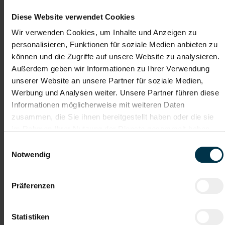
Vollzeit
Diese Website verwendet Cookies
Sonstige Branche
Wir verwenden Cookies, um Inhalte und Anzeigen zu
personalisieren, Funktionen für soziale Medien anbieten zu
ab sofort
können und die Zugriffe auf unsere Website zu analysieren.
Außerdem geben wir Informationen zu Ihrer Verwendung
Das macht dir als Staplerfahrer:in Spaß:
unserer Website an unsere Partner für soziale Medien,
Kommissionierung der Ware für Produktion und Versand
Werbung und Analysen weiter. Unsere Partner führen diese
Durchführung der Be- und Entladung von LKWs mittels
Informationen möglicherweise mit weiteren Daten
Stapler
zusammen, die Sie ihnen bereitgestellt haben oder die sie
Innerbetrieblicher Warentransport im Bereich Warenlager
im Rahmen Ihrer Nutzung der Dienste gesammelt haben.
und Produktion
Überwachung und Unterstützung der laufenden
Einwilligungsauswahl
Produktionsabläufe
Notwendig
Sicherstellung eines reibungslosen Materialflusses im Lager-
und Produktionsbereich
Präferenzen
Gute Erreichbarkeit
Gratis Parkplatz
Statistiken