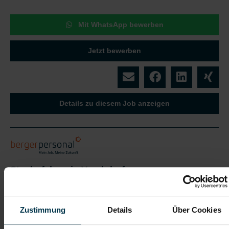
Mit WhatsApp bewerben
Jetzt bewerben
Details zu diesem Job anzeigen
Staplerfahrer:in Vorchdorf -
Vollzeit (m/w/d)
Vorchdorf, Oberösterreich
Zustimmung
Details
Über Cookies
ab EUR 2.702,26