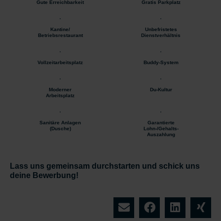
Gute Erreichbarkeit
Gratis Parkplatz
Kantine/
Unbefristetes
Betriebsrestaurant
Dienstverhältnis
Vollzeitarbeitsplatz
Buddy-System
Moderner
Du-Kultur
Arbeitsplatz
Sanitäre Anlagen
Garantierte
(Dusche)
Lohn-/Gehalts-
Auszahlung
Lass uns gemeinsam durchstarten und schick uns
deine Bewerbung!