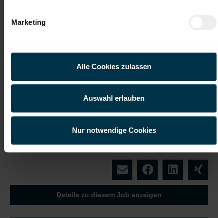
Integration ins
Vollzeitarbeitsplatz
Stammpersonal
Marketing
Du-Kultur
Garantierte
Lohn-/Gehalts-
Auszahlung
Alle Cookies zulassen
Teamorientierte Unternehmenskultur
Auswahl erlauben
Du suchst eine neue berufliche Herausforderung in
einem motivierten Team und möchtest langfristig Teil
eines erfolgreichen Unternehmens werden? Dann
Nur notwendige Cookies
freuen wir uns auf deine Bewerbung!
Details zu diesem Job anzeigen