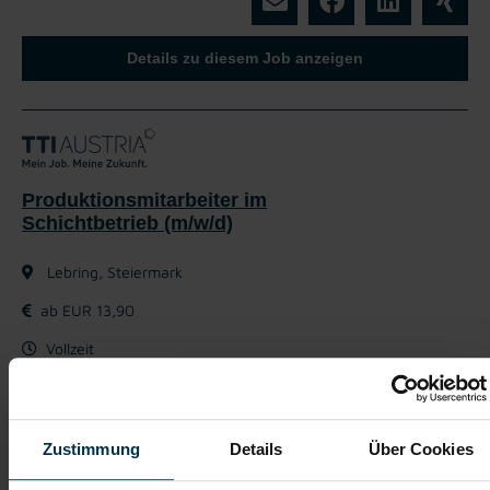
Details zu diesem Job anzeigen
Produktionsmitarbeiter im
Schichtbetrieb (m/w/d)
Lebring, Steiermark
ab EUR 13,90
Vollzeit
2-Schicht
Industrie / handwerkliches Gewerbe
Zustimmung
Details
Über Cookies
ab sofort