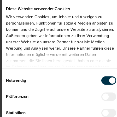
Diese Website verwendet Cookies
Dir macht Spaß:
Wir verwenden Cookies, um Inhalte und Anzeigen zu
Mitarbeit und Unterstützung im Produktionsprozess von
veredelten Metallteilen in den Bereichen Maskierungs.- und
personalisieren, Funktionen für soziale Medien anbieten zu
Nahtabdichtungsarbeiten
können und die Zugriffe auf unsere Website zu analysieren.
Entnahme der gefertigten Teile vom Produktionsförderband
Außerdem geben wir Informationen zu Ihrer Verwendung
Qualitätskontrolle der pulverbeschichteten Teile
unserer Website an unsere Partner für soziale Medien,
Einhaltung der Sicherheitsvorschriften
Werbung und Analysen weiter. Unsere Partner führen diese
Informationen möglicherweise mit weiteren Daten
zusammen, die Sie ihnen bereitgestellt haben oder die sie
Gratis Parkplatz
Unbefristetes
Dienstverhältnis
im Rahmen Ihrer Nutzung der Dienste gesammelt haben.
Einwilligungsauswahl
Notwendig
Vollzeitarbeitsplatz
Präferenzen
Worauf wartest du? Zeig uns dein Talent und bewirb
dich jetzt - wir freuen uns auf dich!
Statistiken