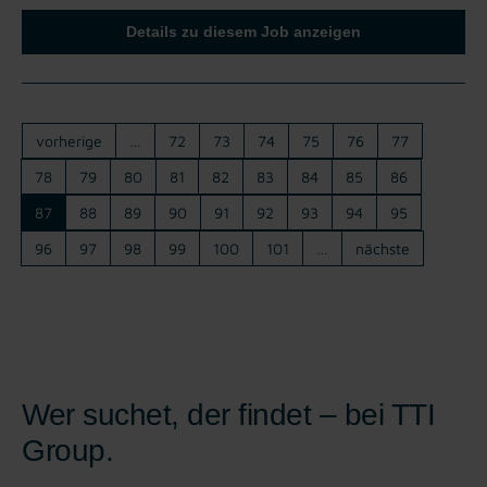
Details zu diesem Job anzeigen
vorherige
…
72
73
74
75
76
77
78
79
80
81
82
83
84
85
86
87
88
89
90
91
92
93
94
95
96
97
98
99
100
101
…
nächste
Wer suchet, der findet – bei TTI
Group.