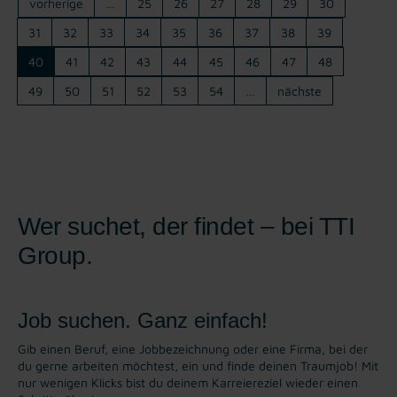
vorherige
…
25
26
27
28
29
30
31
32
33
34
35
36
37
38
39
40
41
42
43
44
45
46
47
48
49
50
51
52
53
54
…
nächste
Wer suchet, der findet – bei TTI
Group.
Job suchen. Ganz einfach!
Gib einen Beruf, eine Jobbezeichnung oder eine Firma, bei der
du gerne arbeiten möchtest, ein und finde deinen Traumjob! Mit
nur wenigen Klicks bist du deinem Karreiereziel wieder einen