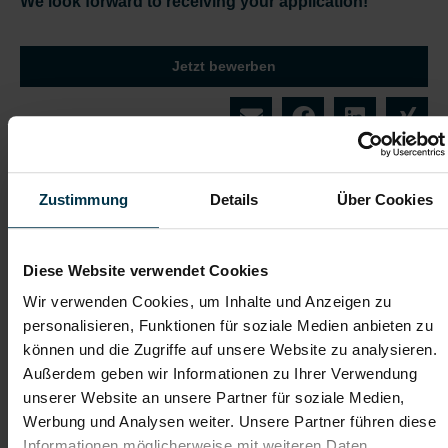
We look forward to receiving your application!
Jetzt bewerben
Details zu diesem Job anzeigen
Zustimmung
Details
Über Cookies
Diese Website verwendet Cookies
HSE Site Lead (m/f/o)
Wir verwenden Cookies, um Inhalte und Anzeigen zu
personalisieren, Funktionen für soziale Medien anbieten zu
Malta / Malta
können und die Zugriffe auf unsere Website zu analysieren.
Außerdem geben wir Informationen zu Ihrer Verwendung
Full-time
unserer Website an unsere Partner für soziale Medien,
Consulting / Beratung
Werbung und Analysen weiter. Unsere Partner führen diese
Informationen möglicherweise mit weiteren Daten