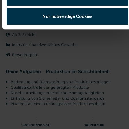
Weiz, Steiermark
ab EUR 3.187,32
Nur notwendige Cookies
Vollzeit
Ab 3-Schicht
Industrie / handwerkliches Gewerbe
Bewerberpool
Deine Aufgaben – Produktion im Schichtbetrieb
Bedienung und Überwachung von Produktionsanlagen
Qualitätskontrolle der gefertigten Produkte
Nachbearbeitung und einfache Montagetätigkeiten
Einhaltung von Sicherheits- und Qualitätsstandards
Mitarbeit an einem reibungslosen Produktionsablauf
Gute Erreichbarkeit
Weiterbildung