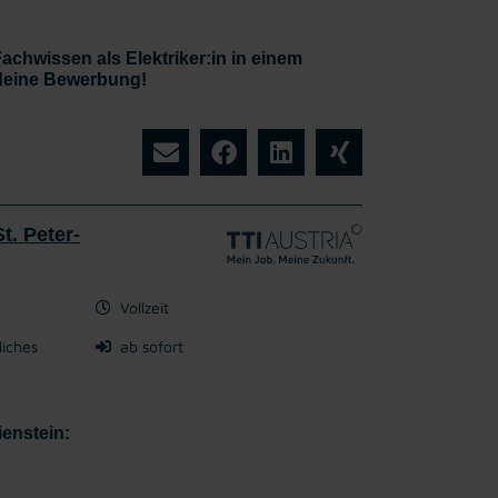
achwissen als Elektriker:in in einem
 deine Bewerbung!
t. Peter-
Vollzeit
liches
ab sofort
ienstein: