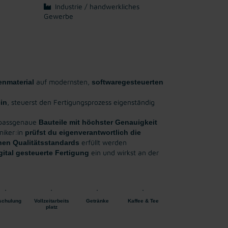
Industrie / handwerkliches
Gewerbe
auf modernsten,
enmaterial
softwaregesteuerten
, steuerst den Fertigungsprozess eigenständig
ein
t passgenaue
Bauteile mit höchster Genauigkeit
niker:in
prüfst du eigenverantwortlich die
erfüllt werden
en Qualitätsstandards
ein und wirkst an der
gital gesteuerte Fertigung
schulung
Vollzeitarbeits
Getränke
Kaffee & Tee
platz