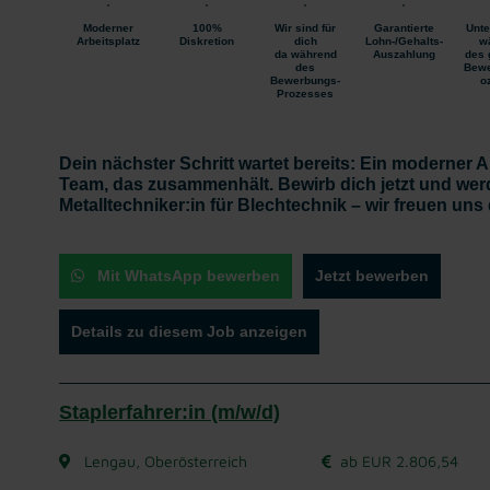
Moderner
100%
Wir sind für
Garantierte
Unte
Arbeitsplatz
Diskretion
dich
Lohn-/Gehalts-
w
da während
Auszahlung
des 
des
Bewe
Bewerbungs-
o
Prozesses
Dein nächster Schritt wartet bereits:
Ein moderner Ar
Team, das zusammenhält. Bewirb dich jetzt und werd
Metalltechniker:in für Blechtechnik
– wir freuen uns
Mit WhatsApp bewerben
Jetzt bewerben
Details zu diesem Job anzeigen
Staplerfahrer:in (m/w/d)
Lengau, Oberösterreich
ab EUR 2.806,54