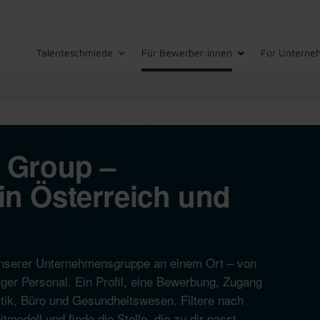
Talenteschmiede
Für Bewerber:innen
Für Unterne
I Group –
in Österreich und
n unserer Unternehmensgruppe an einem Ort – von
ger Personal. Ein Profil, eine Bewerbung, Zugang
istik, Büro und Gesundheitswesen. Filtere nach
modell und finde die Stelle, die zu dir passt.