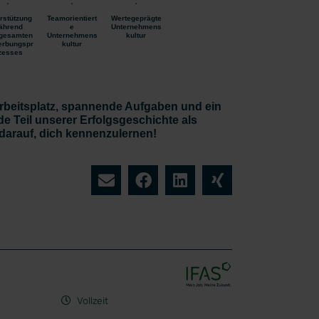
rstützung
Teamorientiert
Wertegeprägte
ährend
e
Unternehmens
gesamten
Unternehmens
kultur
rbungspr
kultur
zesses
beitsplatz, spannende Aufgaben und ein
e Teil unserer Erfolgsgeschichte als
 darauf, dich kennenzulernen!
Vollzeit