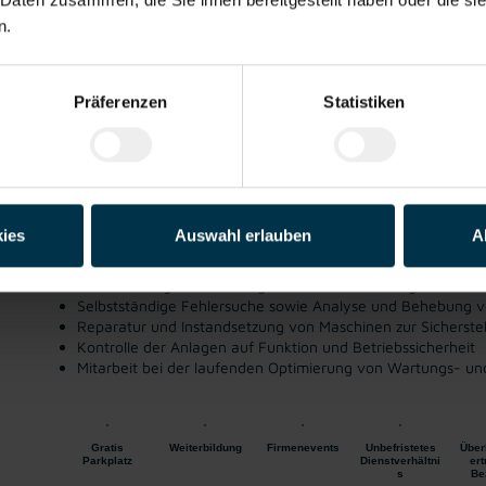
n.
Elektriker (m/w/d)
Präferenzen
Statistiken
Micheldorf, Oberösterreich
ab EUR 21,20
Tagesarbeitszeit
Industrie / handwerk
Gewerbe
ies
Auswahl erlauben
A
Das macht dir als Elektriker:in Spaß:
Durchführung von Wartungs- und Instandhaltungsarbeiten
Selbstständige Fehlersuche sowie Analyse und Behebung 
Reparatur und Instandsetzung von Maschinen zur Sicherstel
Kontrolle der Anlagen auf Funktion und Betriebssicherheit
Mitarbeit bei der laufenden Optimierung von Wartungs- un
Gratis
Weiterbildung
Firmenevents
Unbefristetes
Über
Parkplatz
Dienstverhältni
ert
s
Be