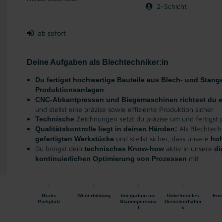
2-Schicht
ab sofort
Deine Aufgaben als Blechtechniker:in
Du fertigst hochwertige Bauteile aus Blech- und Stang
Produktionsanlagen
CNC-Abkantpressen und Biegemaschinen
richtest du 
und stellst eine präzise sowie effiziente Produktion sicher
Zeichnungen setzt du präzise um und fertigs
Technische
Als Blechtech
Qualitätskontrolle liegt in deinen Händen:
und stellst sicher, dass unsere
gefertigten Werkstücke
hoh
Du bringst dein
aktiv in unsere
technisches Know-how
di
mit
kontinuierlichen Optimierung von Prozessen
Gratis
Weiterbildung
Integration ins
Unbefristetes
Ein
Parkplatz
Stammpersona
Dienstverhältni
l
s