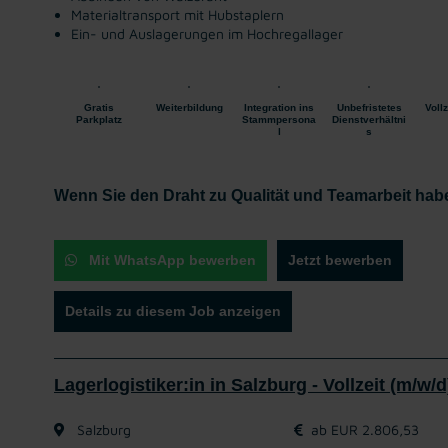
Materialtransport mit Hubstaplern
Ein- und Auslagerungen im Hochregallager
Gratis
Weiterbildung
Integration ins
Unbefristetes
Vollz
Parkplatz
Stammpersona
Dienstverhältni
l
s
Wenn Sie den Draht zu Qualität und Teamarbeit habe
Mit WhatsApp bewerben
Jetzt bewerben
Details zu diesem Job anzeigen
Lagerlogistiker:in in Salzburg - Vollzeit (m/w/d
Salzburg
ab EUR 2.806,53