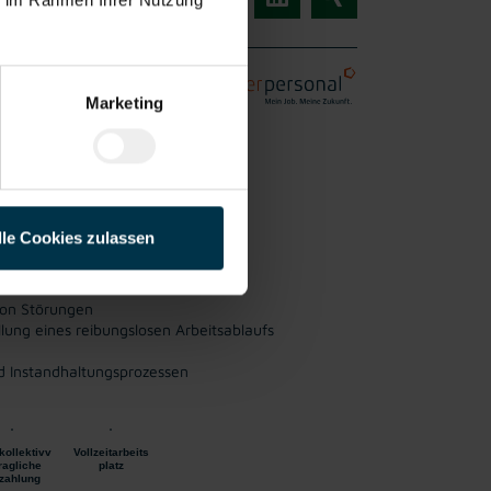
Marketing
Vollzeit
liches
ab sofort
lle Cookies zulassen
 an Maschinen
von Störungen
lung eines reibungslosen Arbeitsablaufs
d Instandhaltungsprozessen
kollektivv
Vollzeitarbeits
ragliche
platz
zahlung