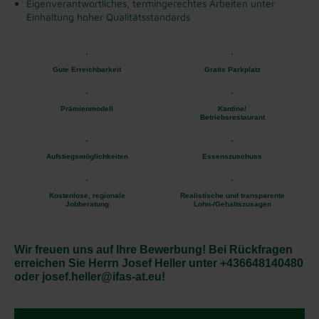
Eigenverantwortliches, termingerechtes Arbeiten unter
Einhaltung hoher Qualitätsstandards
Gute Erreichbarkeit
Gratis Parkplatz
Prämienmodell
Kantine/
Betriebsrestaurant
Aufstiegsmöglichkeiten
Essenszuschuss
Kostenlose, regionale
Realistische und transparente
Jobberatung
Lohn-/Gehaltszusagen
Wir freuen uns auf Ihre Bewerbung! Bei Rückfragen
erreichen Sie Herrn Josef Heller unter +436648140480
oder josef.heller@ifas-at.eu!