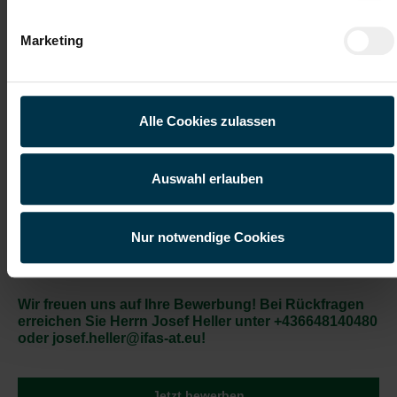
Technische Dokumentation im Hardware- und
Softwarebereich
Marketing
Gute Erreichbarkeit
Flexible Arbeitszeiten
Alle Cookies zulassen
Gratis Parkplatz
Weiterbildung
Auswahl erlauben
Prämienmodell
Kantine/
Betriebsrestaurant
Nur notwendige Cookies
Vollzeitarbeitsplatz
Attraktive Vergütung
Wir freuen uns auf Ihre Bewerbung! Bei Rückfragen
erreichen Sie Herrn Josef Heller unter +436648140480
oder josef.heller@ifas-at.eu!
Jetzt bewerben