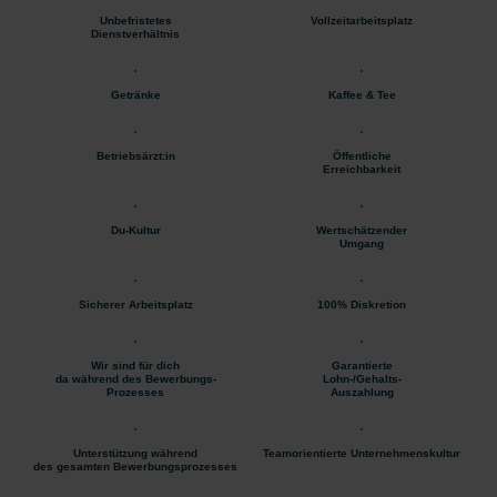
Unbefristetes
Vollzeitarbeitsplatz
Dienstverhältnis
Getränke
Kaffee & Tee
Betriebsärzt:in
Öffentliche
Erreichbarkeit
Du-Kultur
Wertschätzender
Umgang
Sicherer Arbeitsplatz
100% Diskretion
Wir sind für dich
Garantierte
da während des Bewerbungs-
Lohn-/Gehalts-
Prozesses
Auszahlung
Unterstützung während
Teamorientierte Unternehmenskultur
des gesamten Bewerbungsprozesses