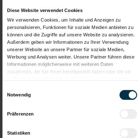
Instandhalter:in (m/w/d)
Diese Website verwendet Cookies
Wir verwenden Cookies, um Inhalte und Anzeigen zu
Lengau, Oberösterreich
personalisieren, Funktionen für soziale Medien anbieten zu
ab EUR 3.095,29
können und die Zugriffe auf unsere Website zu analysieren.
Außerdem geben wir Informationen zu Ihrer Verwendung
Vollzeit
unserer Website an unsere Partner für soziale Medien,
2-Schicht
Werbung und Analysen weiter. Unsere Partner führen diese
Informationen möglicherweise mit weiteren Daten
Industrie / handwerkliches Gewerbe
zusammen, die Sie ihnen bereitgestellt haben oder die sie
ab sofort
im Rahmen Ihrer Nutzung der Dienste gesammelt haben.
Einwilligungsauswahl
Notwendig
Ihre Aufgaben:
Wartung, Überprüfung und Instandhaltung von
Betriebsmitteln und Anlagen
Präferenzen
Rasche und effiziente Störungsbehebung in der Produktion
Kontinuierliche Optimierung von Betriebsmitteln und Anlagen
Unterstützung bei Anlagenanläufen
Statistiken
Mitwirkung bei der Umsetzung technischer Projekte