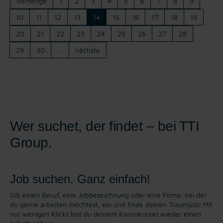
vorherige
1
2
3
4
5
6
7
8
9
10
11
12
13
14
15
16
17
18
19
20
21
22
23
24
25
26
27
28
29
30
…
nächste
Wer suchet, der findet – bei TTI
Group.
Job suchen. Ganz einfach!
Gib einen Beruf, eine Jobbezeichnung oder eine Firma, bei der
du gerne arbeiten möchtest, ein und finde deinen Traumjob! Mit
nur wenigen Klicks bist du deinem Karreiereziel wieder einen