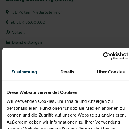
St. Pölten, Niederösterreich
ab EUR 85.000,00
Vollzeit
Dienstleistungen
ab sofort
Das sind Ihre Aufgaben, als Leitung Controlling
Zustimmung
Details
Über Cookies
(m/w/d) in St. Pölten
Sie übernehmen die fachliche und disziplinarische Führung
des Controlling-Teams und verantworten das internationale
Diese Website verwendet Cookies
Vertriebs- und Produktionscontrolling mit Schwerpunkt
Österreich
Wir verwenden Cookies, um Inhalte und Anzeigen zu
Sie unterstützen den Group CFO als Sparringspartner bei
personalisieren, Funktionen für soziale Medien anbieten zu
strategischen Fragestellungen sowie bei der Umsetzung von
können und die Zugriffe auf unsere Website zu analysieren.
Wachstums- und M&A-Projekten
Außerdem geben wir Informationen zu Ihrer Verwendung
Sie entwickeln das Controlling kontinuierlich weiter und
treiben die Standardisierung sowie Digitalisierung der
unserer Website an unsere Partner für soziale Medien,