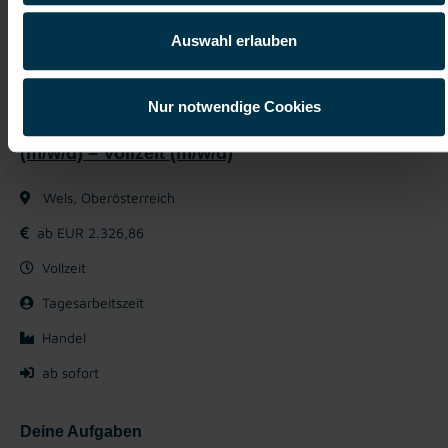
Details zu diesem Job anzeigen
Auswahl erlauben
Nur notwendige Cookies
Mitarbeiter Anlieferung in Wels
(m/w/d) – Vollzeit (m/w/d)
Wels, Oberösterreich
ab EUR 2.326,86
Vollzeit
Tagesarbeitszeit
Handel
ab sofort
Deine Aufgaben