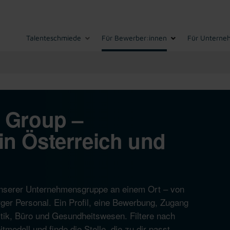
Talenteschmiede
Für Bewerber:innen
Für Unterne
I Group –
in Österreich und
n unserer Unternehmensgruppe an einem Ort – von
ger Personal. Ein Profil, eine Bewerbung, Zugang
istik, Büro und Gesundheitswesen. Filtere nach
modell und finde die Stelle, die zu dir passt.