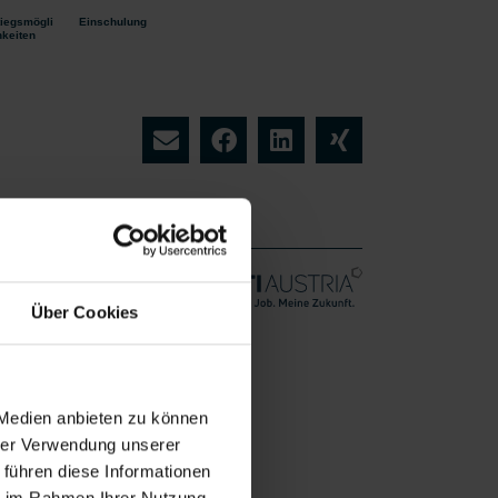
tiegsmögli
Einschulung
hkeiten
g (m/w/d)
Über Cookies
Vollzeit
liches
ab sofort
 Medien anbieten zu können
hrer Verwendung unserer
 führen diese Informationen
ie im Rahmen Ihrer Nutzung