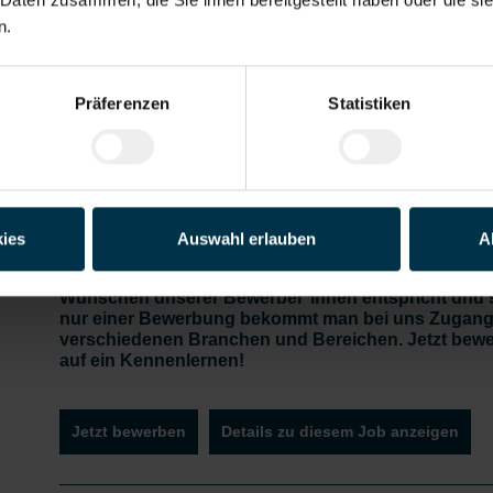
Erstellung von Prüfberichten (EMPB etc.)
n.
Mitarbeit bei Fehleranalysen/Prozessanalysen
Lenkung fehlerhafter Produkte und Erstellung qualitätsrel
Buchungen im ERP System (Warenübernahme, Eingangskon
Präferenzen
Statistiken
Gratis
Unbefristetes
Überkollektivv
Vollzeitarbeits
Wert
Parkplatz
Dienstverhältni
ertragliche
platz
Unte
s
Bezahlung
ies
Auswahl erlauben
A
Wir verstehen, dass es schwierig sein kann, den per
unser Ziel: Einen Arbeitsplatz zu finden, der genau
Wünschen unserer Bewerber*innen entspricht und sie
nur einer Bewerbung bekommt man bei uns Zugang 
verschiedenen Branchen und Bereichen. Jetzt bewe
auf ein Kennenlernen!
Jetzt bewerben
Details zu diesem Job anzeigen