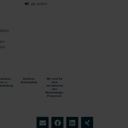
ab sofort
tteln
gen
ion
tenlose
Sicherer
Wir sind für
us- u.
Arbeitsplatz
dich
erbildung
da während
des
Bewerbungs-
Prozesses