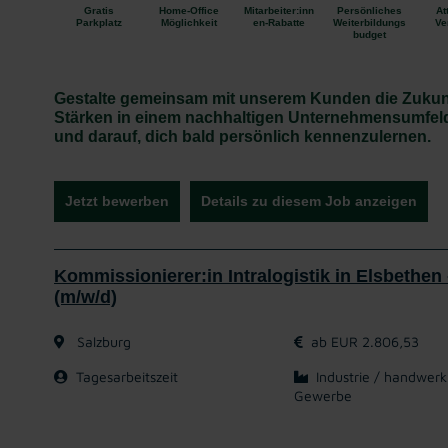
Gratis
Home-Office
Mitarbeiter:inn
Persönliches
At
Parkplatz
Möglichkeit
en-Rabatte
Weiterbildungs
Ve
budget
Gestalte gemeinsam mit unserem Kunden die Zukunft
Stärken in einem nachhaltigen Unternehmensumfeld
und darauf, dich bald persönlich kennenzulernen.
Jetzt bewerben
Details zu diesem Job anzeigen
Kommissionierer:in Intralogistik in Elsbethen -
(m/w/d)
Salzburg
ab EUR 2.806,53
Tagesarbeitszeit
Industrie / handwerk
Gewerbe