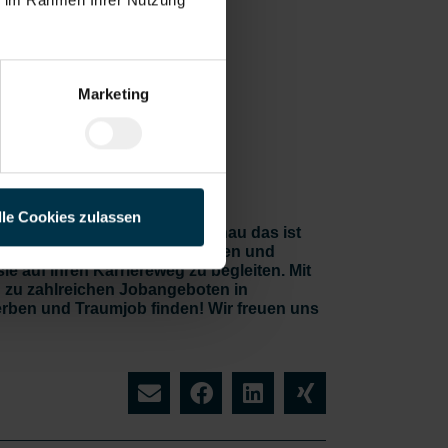
evanter
Dokumente
trolle,
Sperrungen)
Marketing
egeprägte
rnehmens
kultur
lle Cookies zulassen
fekten Job zu finden, aber genau das ist
 den Vorstellungen, Bedürfnissen und
 auf ihren Karriereweg zu begleiten. Mit
zu zahlreichen Jobangeboten in
rben und Traumjob finden! Wir freuen uns