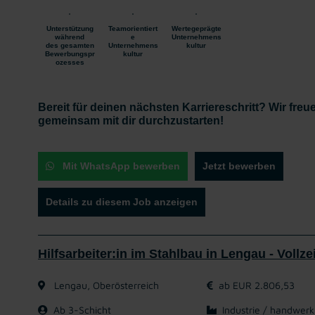
Unterstützung
Teamorientiert
Wertegeprägte
während
e
Unternehmens
des gesamten
Unternehmens
kultur
Bewerbungspr
kultur
ozesses
Bereit für deinen nächsten Karriereschritt? Wir fre
gemeinsam mit dir durchzustarten!
Mit WhatsApp bewerben
Jetzt bewerben
Details zu diesem Job anzeigen
Hilfsarbeiter:in im Stahlbau in Lengau - Vollze
Lengau, Oberösterreich
ab EUR 2.806,53
Ab 3-Schicht
Industrie / handwerk