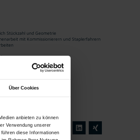
lich Stückzahl und Geometrie
menarbeit mit Kommissionierern und Staplerfahrern
rbeiten
ds
ration ins
Vollzeitarbeits
mpersona
platz
Über Cookies
l
 Medien anbieten zu können
hrer Verwendung unserer
 führen diese Informationen
ie im Rahmen Ihrer Nutzung