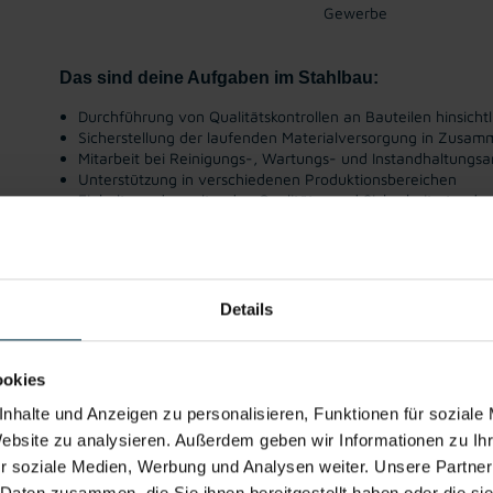
Gewerbe
Das sind deine Aufgaben im Stahlbau:
Durchführung von Qualitätskontrollen an Bauteilen hinsicht
Sicherstellung der laufenden Materialversorgung in Zusam
Mitarbeit bei Reinigungs-, Wartungs- und Instandhaltungsa
Unterstützung in verschiedenen Produktionsbereichen
Einhaltung der geltenden Qualitäts- und Sicherheitsstandar
Gute
Gratis
Weiterbildung
Prämienmodell
Integ
Erreichbarkeit
Parkplatz
Stam
Details
Bewirb dich jetzt!
ookies
nhalte und Anzeigen zu personalisieren, Funktionen für soziale
Website zu analysieren. Außerdem geben wir Informationen zu I
Details zu diesem Job anzeigen
r soziale Medien, Werbung und Analysen weiter. Unsere Partner
 Daten zusammen, die Sie ihnen bereitgestellt haben oder die s