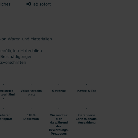
liches
ab sofort
 von Waren und Materialien
enötigten Materialien
nd Beschädigungen
svorschriften
fristetes
Vollzeitarbeits
Getränke
Kaffee & Tee
tverhältni
platz
s
icherer
100%
Wir sind für
Garantierte
eitsplatz
Diskretion
dich
Lohn-/Gehalts-
da während
Auszahlung
des
Bewerbungs-
Prozesses