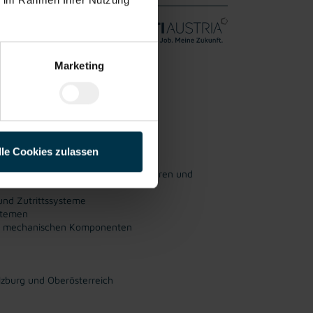
che Türsysteme
Marketing
Vollzeit
liches
ab sofort
r:in:
lle Cookies zulassen
n Türanlagen, Schiebetüren, Drehtüren und
und Zutrittssysteme
stemen
nd mechanischen Komponenten
zburg und Oberösterreich