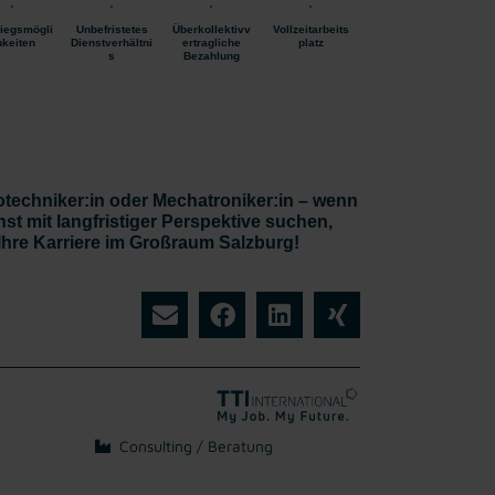
tiegsmögli
Unbefristetes
Überkollektivv
Vollzeitarbeits
hkeiten
Dienstverhältni
ertragliche
platz
s
Bezahlung
otechniker:in oder Mechatroniker:in – wenn
t mit langfristiger Perspektive suchen,
 Ihre Karriere im Großraum Salzburg!
Consulting / Beratung