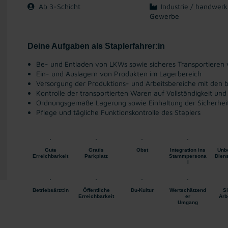
Ab 3-Schicht
Industrie / handwerk
Gewerbe
Deine Aufgaben als Staplerfahrer:in
Be- und Entladen von LKWs sowie sicheres Transportieren
Ein- und Auslagern von Produkten im Lagerbereich
Versorgung der Produktions- und Arbeitsbereiche mit den b
Kontrolle der transportierten Waren auf Vollständigkeit u
Ordnungsgemäße Lagerung sowie Einhaltung der Sicherheit
Pflege und tägliche Funktionskontrolle des Staplers
Gute
Gratis
Obst
Integration ins
Unbe
Erreichbarkeit
Parkplatz
Stammpersona
Diens
l
Betriebsärzt:in
Öffentliche
Du-Kultur
Wertschätzend
S
Erreichbarkeit
er
Arb
Umgang