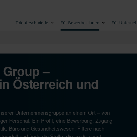
Talenteschmiede
Für Bewerber:innen
Für Unterne
I Group –
in Österreich und
n unserer Unternehmensgruppe an einem Ort – von
ger Personal. Ein Profil, eine Bewerbung, Zugang
istik, Büro und Gesundheitswesen. Filtere nach
modell und finde die Stelle, die zu dir passt.