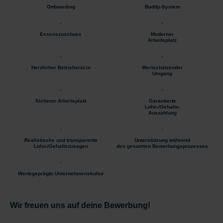
Onboarding
Buddy-System
Essenszuschuss
Moderner
Arbeitsplatz
Herzlicher Betriebsrät:in
Wertschätzender
Umgang
Sicherer Arbeitsplatz
Garantierte
Lohn-/Gehalts-
Auszahlung
Realistische und transparente
Unterstützung während
Lohn-/Gehaltszusagen
des gesamten Bewerbungsprozesses
Wertegeprägte Unternehmenskultur
Wir freuen uns auf deine Bewerbung!