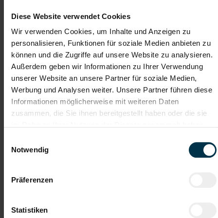
bei Beschädigungen
Anbringen von Schriftzügen, Kundenlogos und
Diese Website verwendet Cookies
Beschilderungen
fachgerechtes Grundieren, Spachteln und
Wir verwenden Cookies, um Inhalte und Anzeigen zu
Oberflächenvorbereiten
personalisieren, Funktionen für soziale Medien anbieten zu
Durchführung von Konservierungsarbeiten nach Norm
können und die Zugriffe auf unsere Website zu analysieren.
Qualitätskontrolle nach technischen Vorgaben
Unterstützung in Montage und Versandmontage
Außerdem geben wir Informationen zu Ihrer Verwendung
beschichteter Bauteile
unserer Website an unsere Partner für soziale Medien,
Werbung und Analysen weiter. Unsere Partner führen diese
Informationen möglicherweise mit weiteren Daten
Gute Erreichbarkeit
Weiterbildung
zusammen, die Sie ihnen bereitgestellt haben oder die sie
im Rahmen Ihrer Nutzung der Dienste gesammelt haben.
Einwilligungsauswahl
Obst
Firmenevents
Notwendig
Kantine/
Integration ins
Betriebsrestaurant
Stammpersonal
Präferenzen
Aufstiegsmöglichkeiten
Unbefristetes
Dienstverhältnis
Statistiken