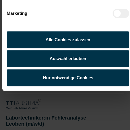
Onboarding
Coaching-Angebote
Marketing
*Bewirb dich jetzt und werde Teil unseres Teams – wir
freuen uns darauf, dich kennenzulernen.
Alle Cookies zulassen
Jetzt bewerben
Auswahl erlauben
Nur notwendige Cookies
Details zu diesem Job anzeigen
Labortechniker:in Fehleranalyse
Leoben (m/w/d)