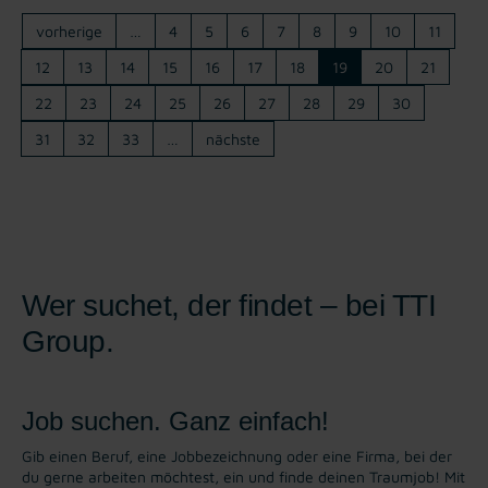
vorherige
…
4
5
6
7
8
9
10
11
12
13
14
15
16
17
18
19
20
21
22
23
24
25
26
27
28
29
30
31
32
33
…
nächste
Wer suchet, der findet – bei TTI
Group.
Job suchen. Ganz einfach!
Gib einen Beruf, eine Jobbezeichnung oder eine Firma, bei der
du gerne arbeiten möchtest, ein und finde deinen Traumjob! Mit