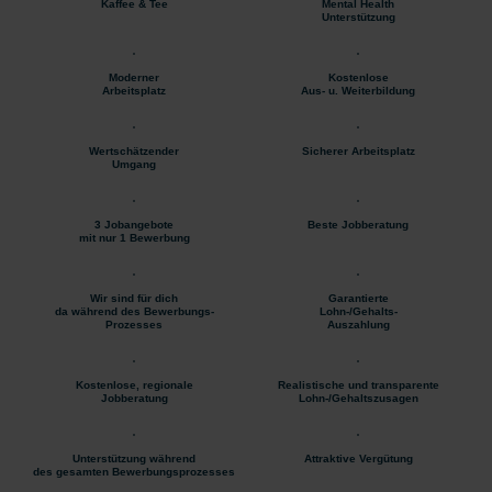
Kaffee & Tee
Mental Health
Unterstützung
Moderner
Kostenlose
Arbeitsplatz
Aus- u. Weiterbildung
Wertschätzender
Sicherer Arbeitsplatz
Umgang
3 Jobangebote
Beste Jobberatung
mit nur 1 Bewerbung
Wir sind für dich
Garantierte
da während des Bewerbungs-
Lohn-/Gehalts-
Prozesses
Auszahlung
Kostenlose, regionale
Realistische und transparente
Jobberatung
Lohn-/Gehaltszusagen
Unterstützung während
Attraktive Vergütung
des gesamten Bewerbungsprozesses