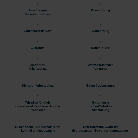
Unbefristetes
Einschulung
Dienstverhältnis
Vollzeitarbeitsplatz
Onboarding
Getränke
Kaffee & Tee
Moderner
Wertschätzender
Arbeitsplatz
Umgang
Sicherer Arbeitsplatz
Beste Jobberatung
Wir sind für dich
Garantierte
da während des Bewerbungs-
Lohn-/Gehalts-
Prozesses
Auszahlung
Realistische und transparente
Unterstützung während
Lohn-/Gehaltszusagen
des gesamten Bewerbungsprozesses