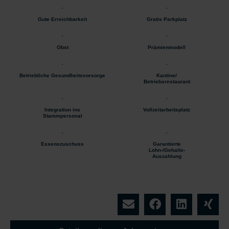
Gute Erreichbarkeit
Gratis Parkplatz
Obst
Prämienmodell
Betriebliche Gesundheitsvorsorge
Kantine/
Betriebsrestaurant
Integration ins
Vollzeitarbeitsplatz
Stammpersonal
Essenszuschuss
Garantierte
Lohn-/Gehalts-
Auszahlung