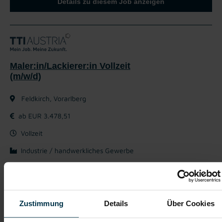
Details zu diesem Job anzeigen
Maler:in/Lackierer:in Vollzeit
(m/w/d)
Feldkirch, Vorarlberg
ab EUR 3.478,51
Vollzeit
Industrie / handwerkliches Gewerbe
ab sofort
Deine Aufgaben:
Zustimmung
Details
Über Cookies
Durchführung von Lackreparaturen und Nachlackierungen