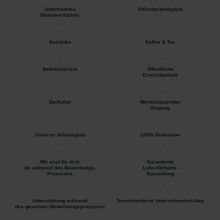
Unbefristetes
Vollzeitarbeitsplatz
Dienstverhältnis
Getränke
Kaffee & Tee
Betriebsärzt:in
Öffentliche
Erreichbarkeit
Du-Kultur
Wertschätzender
Umgang
Sicherer Arbeitsplatz
100% Diskretion
Wir sind für dich
Garantierte
da während des Bewerbungs-
Lohn-/Gehalts-
Prozesses
Auszahlung
Unterstützung während
Teamorientierte Unternehmenskultur
des gesamten Bewerbungsprozesses