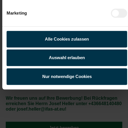
Technische Dokumentation im Hardware- und
Softwarebereich
Marketing
Gute Erreichbarkeit
Flexible Arbeitszeiten
Alle Cookies zulassen
Gratis Parkplatz
Weiterbildung
Auswahl erlauben
Prämienmodell
Kantine/
Betriebsrestaurant
Nur notwendige Cookies
Vollzeitarbeitsplatz
Attraktive Vergütung
Wir freuen uns auf Ihre Bewerbung! Bei Rückfragen
erreichen Sie Herrn Josef Heller unter +436648140480
oder josef.heller@ifas-at.eu!
Jetzt bewerben