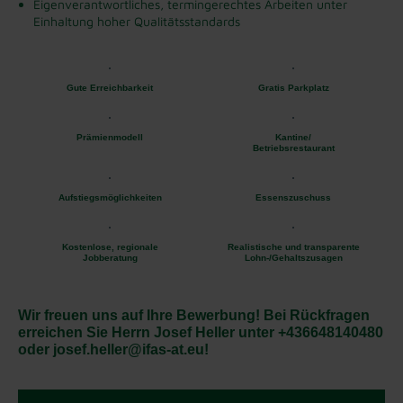
Eigenverantwortliches, termingerechtes Arbeiten unter
Einhaltung hoher Qualitätsstandards
Gute Erreichbarkeit
Gratis Parkplatz
Prämienmodell
Kantine/
Betriebsrestaurant
Aufstiegsmöglichkeiten
Essenszuschuss
Kostenlose, regionale
Realistische und transparente
Jobberatung
Lohn-/Gehaltszusagen
Wir freuen uns auf Ihre Bewerbung! Bei Rückfragen
erreichen Sie Herrn Josef Heller unter +436648140480
oder josef.heller@ifas-at.eu!