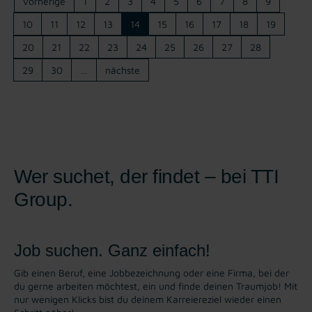
vorherige
1
2
3
4
5
6
7
8
9
10
11
12
13
14
15
16
17
18
19
20
21
22
23
24
25
26
27
28
29
30
…
nächste
Wer suchet, der findet – bei TTI
Group.
Job suchen. Ganz einfach!
Gib einen Beruf, eine Jobbezeichnung oder eine Firma, bei der
du gerne arbeiten möchtest, ein und finde deinen Traumjob! Mit
nur wenigen Klicks bist du deinem Karreiereziel wieder einen