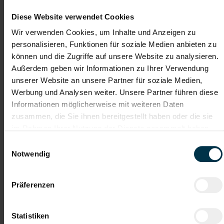
Instandhalter:in (m/w/d)
Diese Website verwendet Cookies
Wir verwenden Cookies, um Inhalte und Anzeigen zu
Lengau, Oberösterreich
personalisieren, Funktionen für soziale Medien anbieten zu
ab EUR 3.095,29
können und die Zugriffe auf unsere Website zu analysieren.
Außerdem geben wir Informationen zu Ihrer Verwendung
Vollzeit
unserer Website an unsere Partner für soziale Medien,
2-Schicht
Werbung und Analysen weiter. Unsere Partner führen diese
Informationen möglicherweise mit weiteren Daten
Industrie / handwerkliches Gewerbe
zusammen, die Sie ihnen bereitgestellt haben oder die sie
ab sofort
im Rahmen Ihrer Nutzung der Dienste gesammelt haben.
Einwilligungsauswahl
Notwendig
Ihre Aufgaben:
Wartung, Überprüfung und Instandhaltung von
Betriebsmitteln und Anlagen
Präferenzen
Rasche und effiziente Störungsbehebung in der Produktion
Kontinuierliche Optimierung von Betriebsmitteln und Anlagen
Unterstützung bei Anlagenanläufen
Statistiken
Mitwirkung bei der Umsetzung technischer Projekte