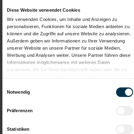
Diese Website verwendet Cookies
Dir macht Spaß:
Wir verwenden Cookies, um Inhalte und Anzeigen zu
personalisieren, Funktionen für soziale Medien anbieten zu
Aufbau, Verkabelung und Inbetriebnahme von
Holzbearbeitungsmaschinen nach Plan
können und die Zugriffe auf unsere Website zu analysieren.
Außerdem geben wir Informationen zu Ihrer Verwendung
unserer Website an unsere Partner für soziale Medien,
Werbung und Analysen weiter. Unsere Partner führen diese
Gratis Parkplatz
Weiterbildung
Informationen möglicherweise mit weiteren Daten
zusammen, die Sie ihnen bereitgestellt haben oder die sie
Kantine/
Unbefristetes
Betriebsrestaurant
Dienstverhältnis
im Rahmen Ihrer Nutzung der Dienste gesammelt haben.
Einwilligungsauswahl
Notwendig
Vollzeitarbeitsplatz
Worauf wartest du? Zeig uns dein Talent und bewirb
Präferenzen
dich jetzt - wir freuen uns auf dich!
Statistiken