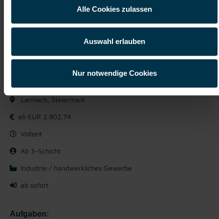
Details zu diesem Job anzeigen
Alle Cookies zulassen
Auswahl erlauben
Produktionsarbeiter:in in Lannach
Nur notwendige Cookies
Vollzeit (m/w/d)
Lannach, Steiermark
ab EUR 2.902,74
Vollzeit
Ab 3-Schicht
Industrie / handwerkliches Gewerbe
ab sofort
Aufgaben: