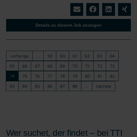
Details zu diesem Job anzeigen
vorherige
…
59
60
61
62
63
64
65
66
67
68
69
70
71
72
73
74
75
76
77
78
79
80
81
82
83
84
85
86
87
88
…
nächste
Wer suchet, der findet – bei TTI