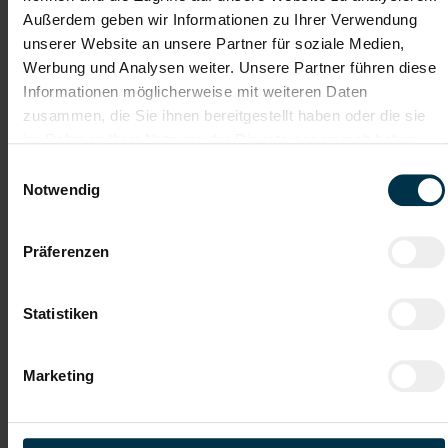
Außerdem geben wir Informationen zu Ihrer Verwendung
Kostenlose, regionale
unserer Website an unsere Partner für soziale Medien,
Jobberatung
Werbung und Analysen weiter. Unsere Partner führen diese
Informationen möglicherweise mit weiteren Daten
Du suchst einen Job in der Metallbearbeitung, eine
zusammen, die Sie ihnen bereitgestellt haben oder die sie
Vollzeitstelle im Schichtbetrieb oder eine langfristige
im Rahmen Ihrer Nutzung der Dienste gesammelt haben.
Aufgabe im Industriebereich?
Einwilligungsauswahl
Notwendig
Jetzt bewerben und Teil eines stabilen
Präferenzen
Produktionsteams werden. Wir freuen uns auf deine
Bewerbung!
Statistiken
Jetzt bewerben
Marketing