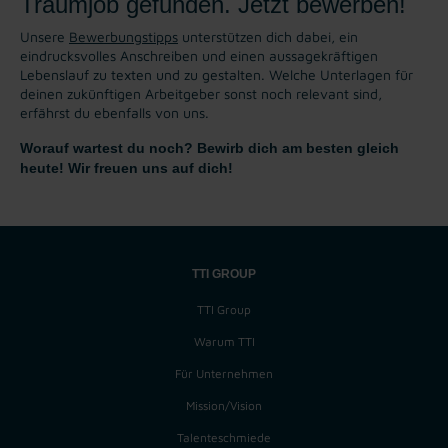
Traumjob gefunden. Jetzt bewerben!
Unsere
Bewerbungstipps
unterstützen dich dabei, ein
eindrucksvolles Anschreiben und einen aussagekräftigen
Lebenslauf zu texten und zu gestalten. Welche Unterlagen für
deinen zukünftigen Arbeitgeber sonst noch relevant sind,
erfährst du ebenfalls von uns.
Worauf wartest du noch? Bewirb dich am besten gleich
heute! Wir freuen uns auf dich!
TTI GROUP
TTI Group
Warum TTI
Für Unternehmen
Mission/Vision
Talenteschmiede