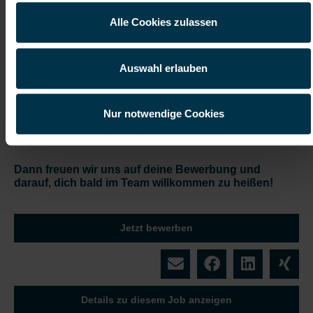
Vollzeitarbeitsplatz
Moderner
Alle Cookies zulassen
Arbeitsplatz
Herzlicher Betriebsrät:in
Wir sind für dich
Auswahl erlauben
da während des Bewerbungs-
Prozesses
Nur notwendige Cookies
Klingt interessant?
Dann freuen wir uns auf deine Bewerbung und
darauf, dich bald im Team willkommen zu heißen!
Jetzt bewerben
Details zu diesem Job anzeigen