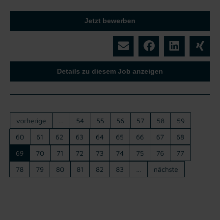
Jetzt bewerben
Details zu diesem Job anzeigen
vorherige
…
54
55
56
57
58
59
60
61
62
63
64
65
66
67
68
69
70
71
72
73
74
75
76
77
78
79
80
81
82
83
…
nächste