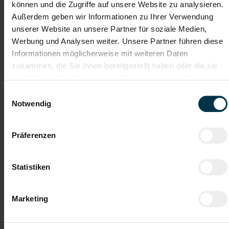
können und die Zugriffe auf unsere Website zu analysieren.
ab sofort
Außerdem geben wir Informationen zu Ihrer Verwendung
unserer Website an unsere Partner für soziale Medien,
Werbung und Analysen weiter. Unsere Partner führen diese
Dein Aufgabenbereich:
Informationen möglicherweise mit weiteren Daten
Montage von individuellen Sonderfahrzeugen und
zusammen, die Sie ihnen bereitgestellt haben oder die sie
Spezialaufbauten
im Rahmen Ihrer Nutzung der Dienste gesammelt haben.
Zusammenbau von mechanischen, hydraulischen und
teilweise elektrischen Komponenten
Einwilligungsauswahl
Arbeiten nach technischen Zeichnungen und Plänen
Notwendig
Qualitätskontrolle und Funktionsprüfung der gefertigten
Fahrzeuge
Zusammenarbeit mit verschiedenen Fachabteilungen (z. B.
Präferenzen
Elektrik, Schweißerei)
Statistiken
Gute Erreichbarkeit
Aufstiegsmöglichkeiten
Marketing
Unbefristetes
Einschulung
Dienstverhältnis