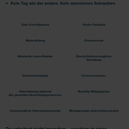
Kein Tag wie der andere. Kein monotones Schrauben.
Gute Erreichbarkeit
Gratis Parkplatz
Weiterbildung
Firmenevents
Mitarbeiter:innen-Rabatte
Überkollektivvertragliche
Bezahlung
Vollzeitarbeitsplatz
Essenszuschuss
Unterstützung während
Bezahlte Mittagspause
des gesamten Bewerbungsprozesses
Teamorientierte Unternehmenskultur
Wertegeprägte Unternehmenskultur