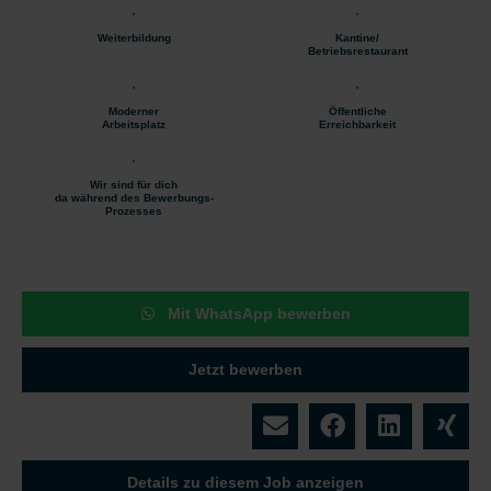
Weiterbildung
Kantine/
Betriebsrestaurant
Moderner
Öffentliche
Arbeitsplatz
Erreichbarkeit
Wir sind für dich
da während des Bewerbungs-
Prozesses
Mit WhatsApp bewerben
Jetzt bewerben
Details zu diesem Job anzeigen