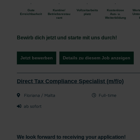
Gute
Kantine/
Vollzeitarbeits
Kostenlose
Wert
Erreichbarkeit
Betriebsrestau
platz
Aus- u.
Unte
rant
Weiterbildung
Bewirb dich jetzt und starte mit uns durch!
Jetzt bewerben
Details zu diesem Job anzeigen
Direct Tax Compliance Specialist (m/f/o)
Floriana / Malta
Full-time
ab sofort
We look forward to receiving your application!