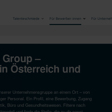
Talenteschmiede
Für Bewerber:innen
Für Unterne
I Group –
in Österreich und
n unserer Unternehmensgruppe an einem Ort – von
ger Personal. Ein Profil, eine Bewerbung, Zugang
istik, Büro und Gesundheitswesen. Filtere nach
modell und finde die Stelle, die zu dir passt.