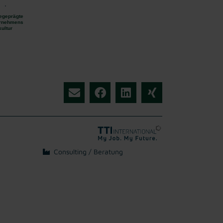
egeprägte
rnehmens
kultur
Consulting / Beratung