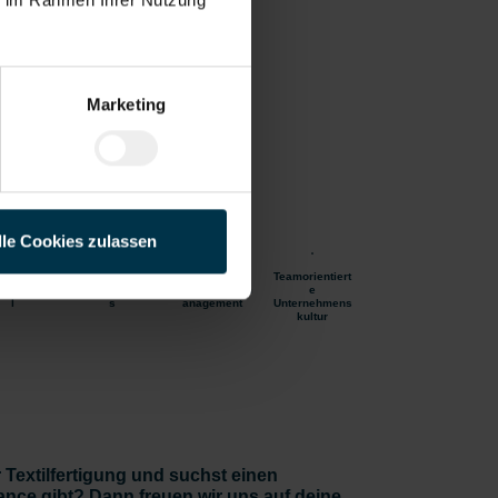
gen
Marketing
lle Cookies zulassen
ration ins
Unbefristetes
Betriebliches
Teamorientiert
mpersona
Dienstverhältni
Gesundheitsm
e
l
s
anagement
Unternehmens
kultur
Textilfertigung und suchst einen
ance gibt? Dann freuen wir uns auf deine