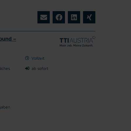
bund –
Vollzeit
liches
ab sofort
rgaben