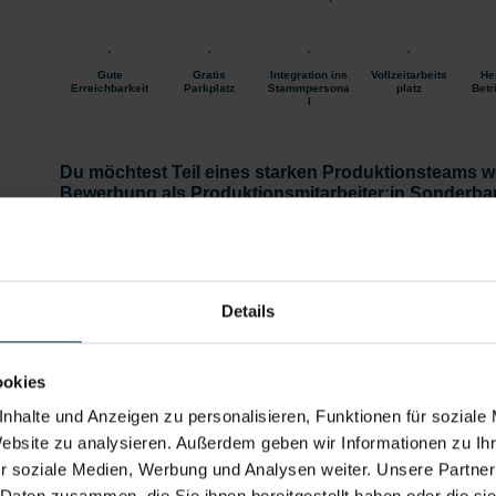
Gute
Gratis
Integration ins
Vollzeitarbeits
He
Erreichbarkeit
Parkplatz
Stammpersona
platz
Betr
l
Du möchtest Teil eines starken Produktionsteams w
Bewerbung als Produktionsmitarbeiter:in Sonderbau
Jetzt bewerben
Details zu diesem Job anzeigen
Details
Näher:in / Produktionsmitarbeiter:in Textilfert
Mittersill (m/w/d)
ookies
nhalte und Anzeigen zu personalisieren, Funktionen für soziale
Mittersill, Salzburg
ab EUR 2.323,86
Website zu analysieren. Außerdem geben wir Informationen zu I
2-Schicht
Industrie / handwerk
r soziale Medien, Werbung und Analysen weiter. Unsere Partner
Gewerbe
 Daten zusammen, die Sie ihnen bereitgestellt haben oder die s