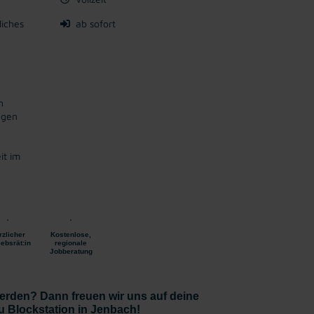
liches
ab sofort
n
ngen
it im
rzlicher
Kostenlose,
iebsrät:in
regionale
Jobberatung
erden? Dann freuen wir uns auf deine
 Blockstation in Jenbach!