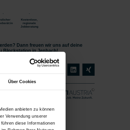
rzlicher
Kostenlose,
iebsrät:in
regionale
Jobberatung
erden? Dann freuen wir uns auf deine
 Blockstation in Jenbach!
Über Cookies
igung –
 Medien anbieten zu können
Vollzeit
hrer Verwendung unserer
liches
ab sofort
 führen diese Informationen
ie im Rahmen Ihrer Nutzung