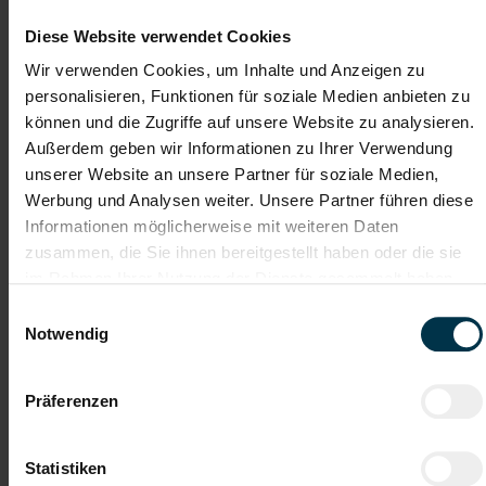
Diese Website verwendet Cookies
Wir verwenden Cookies, um Inhalte und Anzeigen zu
personalisieren, Funktionen für soziale Medien anbieten zu
Details zu diesem Job anzeigen
können und die Zugriffe auf unsere Website zu analysieren.
Außerdem geben wir Informationen zu Ihrer Verwendung
unserer Website an unsere Partner für soziale Medien,
Werbung und Analysen weiter. Unsere Partner führen diese
Informationen möglicherweise mit weiteren Daten
Metallbauer:in /
zusammen, die Sie ihnen bereitgestellt haben oder die sie
Montagearbeiter:in Völkermarkt
im Rahmen Ihrer Nutzung der Dienste gesammelt haben.
Vollzeit (m/w/d)
Einwilligungsauswahl
Notwendig
Völkermarkt, Kärnten
ab EUR 2.321,30
Präferenzen
Vollzeit
Tagesarbeitszeit
Statistiken