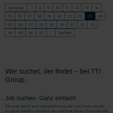
vorherige
…
8
9
10
11
12
13
14
15
16
17
18
19
20
21
22
23
24
25
26
27
28
29
30
31
32
33
34
35
36
37
…
nächste
Wer suchet, der findet – bei TTI
Group.
Job suchen. Ganz einfach!
Gib einen Beruf, eine Jobbezeichnung oder eine Firma, bei der
du gerne arbeiten möchtest, ein und finde deinen Traumjob! Mit