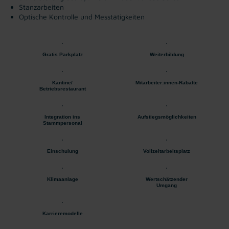
Stanzarbeiten
Optische Kontrolle und Messtätigkeiten
Gratis Parkplatz
Weiterbildung
Kantine/
Mitarbeiter:innen-Rabatte
Betriebsrestaurant
Integration ins
Aufstiegsmöglichkeiten
Stammpersonal
Einschulung
Vollzeitarbeitsplatz
Klimaanlage
Wertschätzender
Umgang
Karrieremodelle