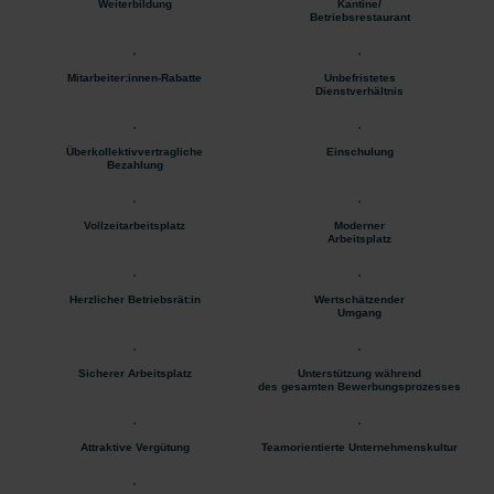
Weiterbildung
Kantine/
Betriebsrestaurant
Mitarbeiter:innen-Rabatte
Unbefristetes
Dienstverhältnis
Überkollektivvertragliche
Einschulung
Bezahlung
Vollzeitarbeitsplatz
Moderner
Arbeitsplatz
Herzlicher Betriebsrät:in
Wertschätzender
Umgang
Sicherer Arbeitsplatz
Unterstützung während
des gesamten Bewerbungsprozesses
Attraktive Vergütung
Teamorientierte Unternehmenskultur