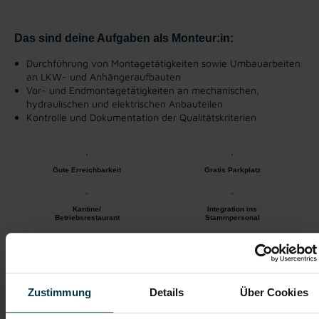
Das sind deine Aufgaben als Monteur:in:
Durchführung von Montagetätigkeiten sowie Umbauarbeiten
an LKW- und Anhängeraufbauten
Vor- und Endmontagetätigkeiten an mechanischen,
hydraulischen und elektrischen Anbauteilen
Kontrolle und Dokumentation der Qualitätskriterien
Gute Erreichbarkeit
Gratis Parkplatz
Kantine/
Integration ins
Betriebsrestaurant
Stammpersonal
Vollzeitarbeitsplatz
Du-Kultur
Zustimmung
Details
Über Cookies
Wir freuen uns auf deine Bewerbung